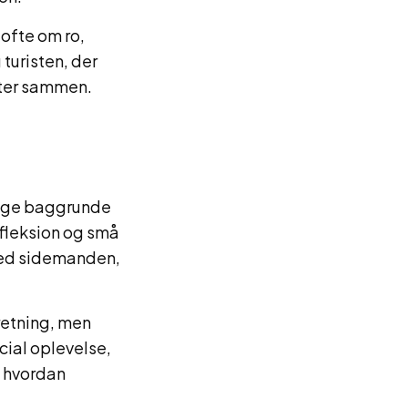
 ofte om ro,
 turisten, der
lter sammen.
llige baggrunde
efleksion og små
 med sidemanden,
retning, men
cial oplevelse,
, hvordan