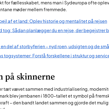
kt for fællesskabet, mens man i Sydeuropa ofte opleve
ontane møder mellem fremmede.
ejl af et land: Oplev historie og mentalitet på rejsen
d tog: Sådan planlægger du en rejse, der begejstrer 
l en del af storbyferien – nyd roen, udsigten og de små
s togsystemer: Forstå forskellene i struktur og servic
n på skinnerne
 er tæt vævet sammen med industrialisering, modernit
mark blev jernbanen i 1800-tallet et symbol på frems
t – den bandt landet sammen og gjorde det muligt a