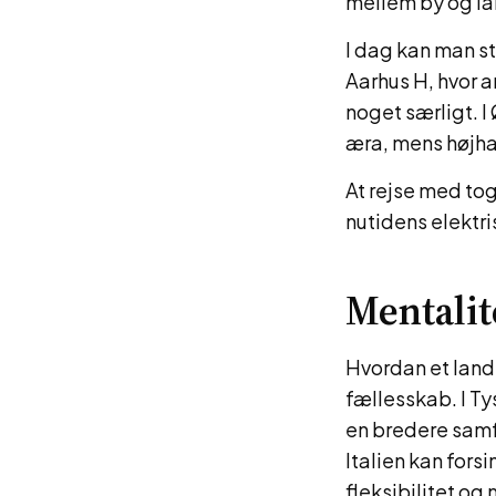
mellem by og la
I dag kan man s
Aarhus H, hvor a
noget særligt. 
æra, mens højha
At rejse med tog
nutidens elektri
Mentalit
Hvordan et land 
fællesskab. I Ty
en bredere samf
Italien kan fors
fleksibilitet og