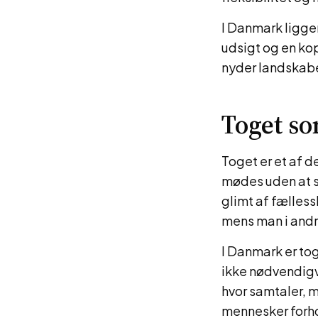
I Danmark ligger
udsigt og en kop
nyder landskabe
Toget so
Toget er et af d
mødes uden at s
glimt af fælless
mens man i andre
I Danmark er tog
ikke nødvendigv
hvor samtaler, 
mennesker forhol