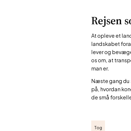
Rejsen s
At opleve et lan
landskabet fora
lever og bevæger
os om, at trans
man er.
Næste gang du sæ
på, hvordan kon
de små forskelle
Tog