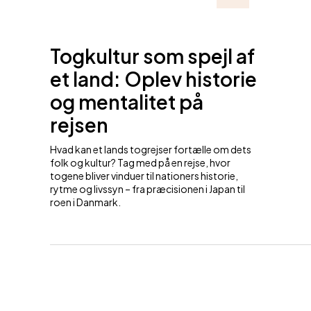
Togkultur som spejl af
et land: Oplev historie
og mentalitet på
rejsen
Hvad kan et lands togrejser fortælle om dets
folk og kultur? Tag med på en rejse, hvor
togene bliver vinduer til nationers historie,
rytme og livssyn – fra præcisionen i Japan til
roen i Danmark.