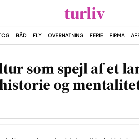
turliv
TOG
BÅD
FLY
OVERNATNING
FERIE
FIRMA
AF
tur som spejl af et la
historie og mentalite