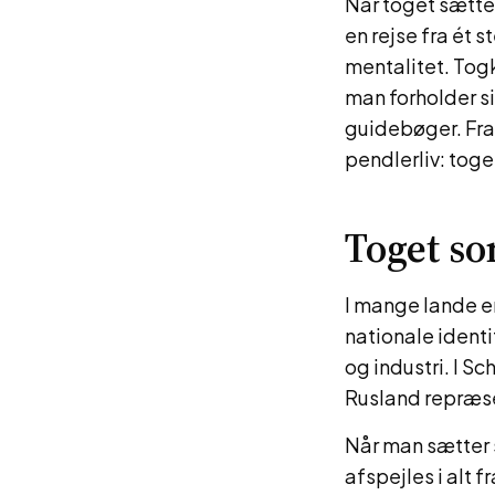
Når toget sætter
en rejse fra ét 
mentalitet. Tog
man forholder si
guidebøger. Fra
pendlerliv: toge
Toget so
I mange lande er
nationale identi
og industri. I S
Rusland repræse
Når man sætter s
afspejles i alt f