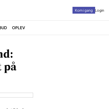
Kom i gang
Login
BUD
OPLEV
nd:
t på