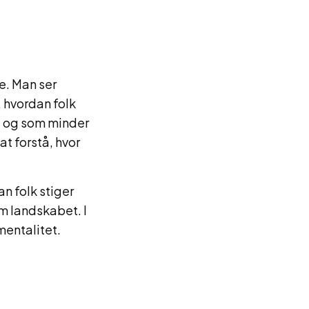
me. Man ser
 hvordan folk
 – og som minder
t forstå, hvor
n folk stiger
m landskabet. I
mentalitet.