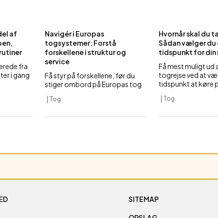
del af
Navigér i Europas
Hvornår skal du 
oen,
togsystemer: Forstå
Sådan vælger du
rutiner
forskellene i struktur og
tidspunkt for din 
service
erede fra
Få mest muligt ud a
ter i gang
togrejse ved at væ
Få styr på forskellene, før du
tidspunkt at køre 
stiger ombord på Europas tog
Tog
Tog
ED
SITEMAP
OPSLAG