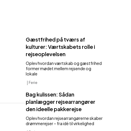
Gæstfrihed på tværs af
kulturer: Værtskabets rolle i
rejseoplevelsen
Oplev hvordan værtskab og gæstfrihed
former mødet mellem rejsende og
lokale
Ferie
Bag kulissen: Sådan
planlægger rejsearrangører
den ideelle pakkerejse
Oplev hvordan rejsearrangørerne skaber
drømmerejser – fra idé til virkelighed