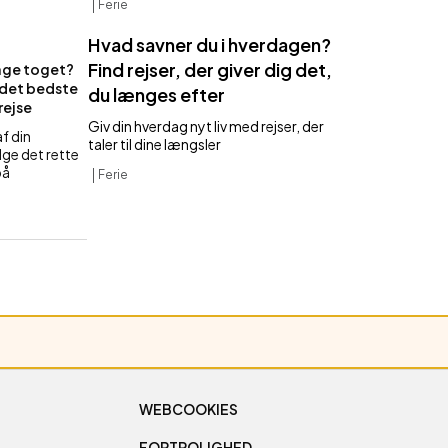
Ferie
Hvad savner du i hverdagen?
Find rejser, der giver dig det,
tage toget?
 det bedste
du længes efter
rejse
Giv din hverdag nyt liv med rejser, der
f din
taler til dine længsler
lge det rette
på
Ferie
WEBCOOKIES
FORTROLIGHED