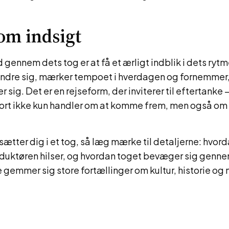
om indsigt
d gennem dets tog er at få et ærligt indblik i dets ryt
ndre sig, mærker tempoet i hverdagen og fornemmer,
 sig. Det er en rejseform, der inviterer til eftertanke
port ikke kun handler om at komme frem, men også om a
tter dig i et tog, så læg mærke til detaljerne: hvorda
duktøren hilser, og hvordan toget bevæger sig genne
 gemmer sig store fortællinger om kultur, historie og 