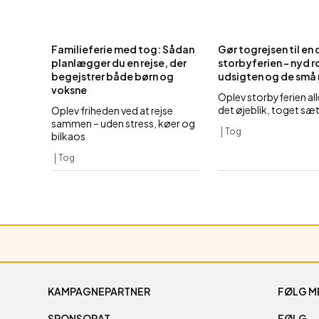
Familieferie med tog: Sådan
Gør togrejsen til en 
planlægger du en rejse, der
storbyferien – nyd r
begejstrer både børn og
udsigten og de små 
voksne
Oplev storbyferien all
det øjeblik, toget sæt
Oplev friheden ved at rejse
sammen – uden stress, køer og
Tog
bilkaos
Tog
KAMPAGNEPARTNER
FØLG M
SPONSORAT
FØLG