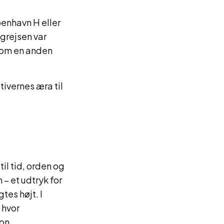
enhavn H eller
ogrejsen var
d om en anden
ivernes æra til
il tid, orden og
 – et udtryk for
es højt. I
 hvor
on.