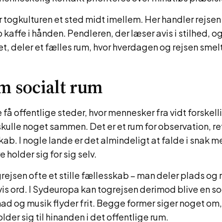
 togkulturen et sted midt imellem. Her handler rejsen
 kaffe i hånden. Pendleren, der læser avis i stilhed, og
t, deler et fælles rum, hvor hverdagen og rejsen sme
m socialt rum
e få offentlige steder, hvor mennesker fra vidt forske
kulle noget sammen. Det er et rum for observation, r
kab. I nogle lande er det almindeligt at falde i snak
 holder sig for sig selv.
rejsen ofte et stille fællesskab – man deler plads og 
is ord. I Sydeuropa kan togrejsen derimod blive en so
mad og musik flyder frit. Begge former siger noget om
der sig til hinanden i det offentlige rum.