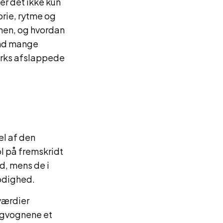
er det ikke kun
orie, rytme og
men, og hvordan
 end mange
arks afslappede
el af den
ol på fremskridt
ed, mens de i
odighed.
 værdier
 togvognene et