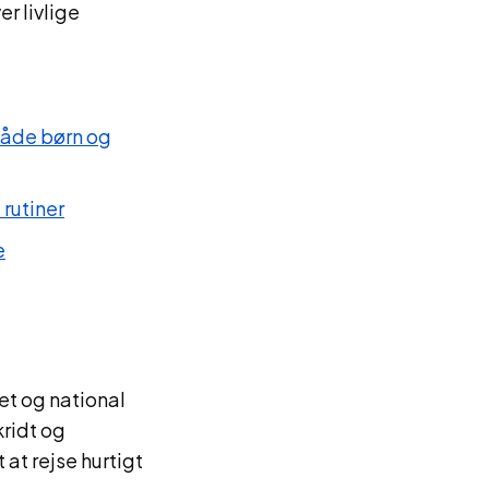
r livlige
både børn og
 rutiner
e
et og national
kridt og
t rejse hurtigt