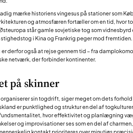
nd.
tadig mærke historiens vingesus på stationer som Køb
rkitekturen og atmosfæren fortæller om en tid, hvor t
I Østeuropa står gamle sovjetiske tog som vidnesbyr
stighedstog i Kina og Frankrig peger mod fremtiden.
 er derfor også at rejse gennem tid – fra damplokomot
ske netværk, der forbinder kontinenter.
et på skinner
organiserer sin togdrift, siger meget om dets forhold t
skland er punktlighed og struktur en del af togkulturen
undsmentalitet, hvor effektivitet og planlægning vægt
inkelser og improvisationer ses som en del af charmen,
 menneskelig kontakt prioriteres over minutiøs præcisi