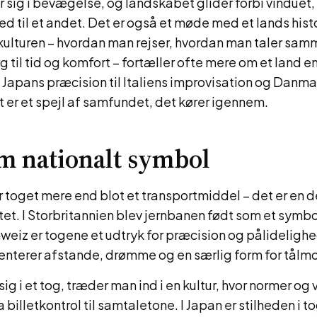
 sig i bevægelse, og landskabet glider forbi vinduet, 
sted til et andet. Det er også et møde med et lands hist
kulturen – hvordan man rejser, hvordan man taler sam
g til tid og komfort – fortæller ofte mere om et land
 Japans præcision til Italiens improvisation og Danm
t er et spejl af samfundet, det kører igennem.
m nationalt symbol
 toget mere end blot et transportmiddel – det er en d
tet. I Storbritannien blev jernbanen født som et symb
chweiz er togene et udtryk for præcision og pålideligh
nterer afstande, drømme og en særlig form for tålm
ig i et tog, træder man ind i en kultur, hvor normer og
ra billetkontrol til samtaletone. I Japan er stilheden i