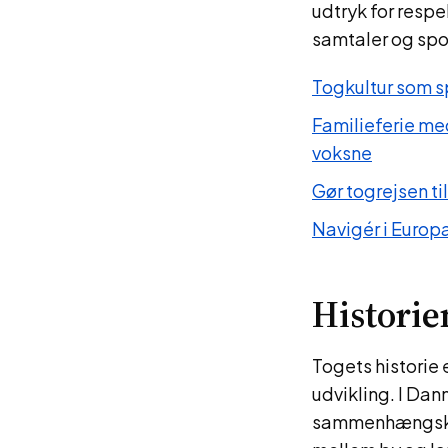
udtryk for respe
samtaler og sp
Togkultur som sp
Familieferie me
voksne
Gør togrejsen ti
Navigér i Europa
Historie
Togets historie
udvikling. I Dan
sammenhængskraf