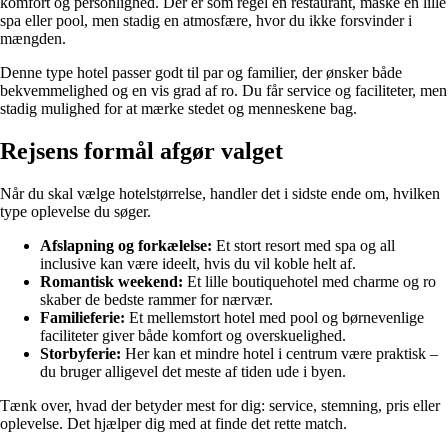
komfort og personlighed. Der er som regel en restaurant, måske en lille
spa eller pool, men stadig en atmosfære, hvor du ikke forsvinder i
mængden.
Denne type hotel passer godt til par og familier, der ønsker både
bekvemmelighed og en vis grad af ro. Du får service og faciliteter, men
stadig mulighed for at mærke stedet og menneskene bag.
Rejsens formål afgør valget
Når du skal vælge hotelstørrelse, handler det i sidste ende om, hvilken
type oplevelse du søger.
Afslapning og forkælelse:
Et stort resort med spa og all
inclusive kan være ideelt, hvis du vil koble helt af.
Romantisk weekend:
Et lille boutiquehotel med charme og ro
skaber de bedste rammer for nærvær.
Familieferie:
Et mellemstort hotel med pool og børnevenlige
faciliteter giver både komfort og overskuelighed.
Storbyferie:
Her kan et mindre hotel i centrum være praktisk –
du bruger alligevel det meste af tiden ude i byen.
Tænk over, hvad der betyder mest for dig: service, stemning, pris eller
oplevelse. Det hjælper dig med at finde det rette match.