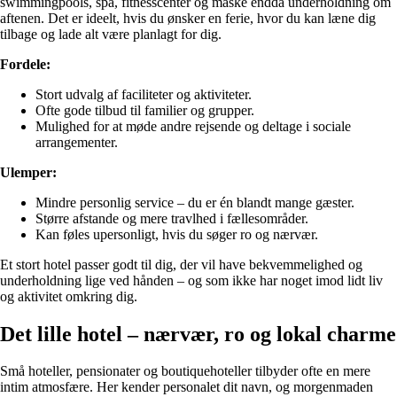
swimmingpools, spa, fitnesscenter og måske endda underholdning om
aftenen. Det er ideelt, hvis du ønsker en ferie, hvor du kan læne dig
tilbage og lade alt være planlagt for dig.
Fordele:
Stort udvalg af faciliteter og aktiviteter.
Ofte gode tilbud til familier og grupper.
Mulighed for at møde andre rejsende og deltage i sociale
arrangementer.
Ulemper:
Mindre personlig service – du er én blandt mange gæster.
Større afstande og mere travlhed i fællesområder.
Kan føles upersonligt, hvis du søger ro og nærvær.
Et stort hotel passer godt til dig, der vil have bekvemmelighed og
underholdning lige ved hånden – og som ikke har noget imod lidt liv
og aktivitet omkring dig.
Det lille hotel – nærvær, ro og lokal charme
Små hoteller, pensionater og boutiquehoteller tilbyder ofte en mere
intim atmosfære. Her kender personalet dit navn, og morgenmaden