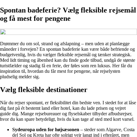
Spontan badeferie? Vælg fleksible rejsemål
og få mest for pengene
Drømmer du om sol, strand og afslapning – men uden at planlægge
måneder i forvejen? En spontan badeferie kan være både befriende og
budgetvenlig, hvis du vælger fleksible rejsemål og tænker strategisk.
Med lidt timing og åbenhed kan du finde gode tilbud, undgå de største
turistfælder og stadig få en ferie, der føles som ren luksus. Her får du
inspiration til, hvordan du får mest for pengene, når rejselysten
pludselig melder sig.
Vælg fleksible destinationer
Når du rejser spontant, er fleksibilitet din bedste ven. I stedet for at låse
dig fast på ét bestemt land eller hotel, kan du lade prisen og vejret
guide dig. Mange rejsebureauer og flyselskaber tilbyder afbudsrejser,
hvor du kan spare betydeligt, hvis du kan tage af sted med kort varsel.
Sydeuropa uden for højsæsonen
– steder som Algarve, Costa
del Sol og Kreta har ofte solrigt vejr langt ind i efteråret, men