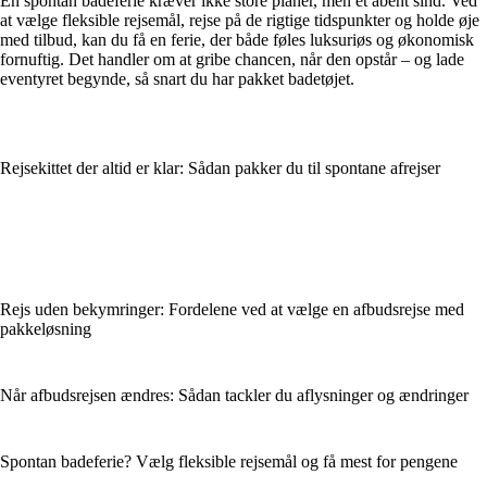
En spontan badeferie kræver ikke store planer, men et åbent sind. Ved
at vælge fleksible rejsemål, rejse på de rigtige tidspunkter og holde øje
med tilbud, kan du få en ferie, der både føles luksuriøs og økonomisk
fornuftig. Det handler om at gribe chancen, når den opstår – og lade
eventyret begynde, så snart du har pakket badetøjet.
Rejsekittet der altid er klar: Sådan pakker du til spontane afrejser
Rejs uden bekymringer: Fordelene ved at vælge en afbudsrejse med
pakkeløsning
Når afbudsrejsen ændres: Sådan tackler du aflysninger og ændringer
Spontan badeferie? Vælg fleksible rejsemål og få mest for pengene