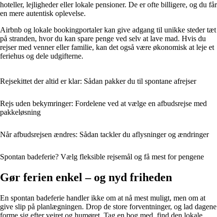
hoteller, lejligheder eller lokale pensioner. De er ofte billigere, og du får
en mere autentisk oplevelse.
Airbnb og lokale bookingportaler kan give adgang til unikke steder tæt
på stranden, hvor du kan spare penge ved selv at lave mad. Hvis du
rejser med venner eller familie, kan det også være økonomisk at leje et
feriehus og dele udgifterne.
Rejsekittet der altid er klar: Sådan pakker du til spontane afrejser
Rejs uden bekymringer: Fordelene ved at vælge en afbudsrejse med
pakkeløsning
Når afbudsrejsen ændres: Sådan tackler du aflysninger og ændringer
Spontan badeferie? Vælg fleksible rejsemål og få mest for pengene
Gør ferien enkel – og nyd friheden
En spontan badeferie handler ikke om at nå mest muligt, men om at
give slip på planlægningen. Drop de store forventninger, og lad dagene
forme sig efter vejret og humøret. Tag en bog med, find den lokale