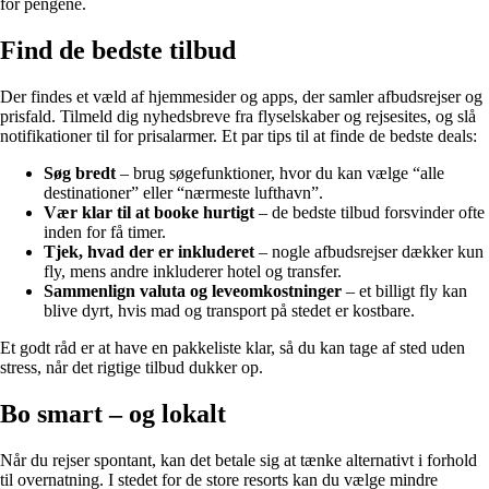
for pengene.
Find de bedste tilbud
Der findes et væld af hjemmesider og apps, der samler afbudsrejser og
prisfald. Tilmeld dig nyhedsbreve fra flyselskaber og rejsesites, og slå
notifikationer til for prisalarmer. Et par tips til at finde de bedste deals:
Søg bredt
– brug søgefunktioner, hvor du kan vælge “alle
destinationer” eller “nærmeste lufthavn”.
Vær klar til at booke hurtigt
– de bedste tilbud forsvinder ofte
inden for få timer.
Tjek, hvad der er inkluderet
– nogle afbudsrejser dækker kun
fly, mens andre inkluderer hotel og transfer.
Sammenlign valuta og leveomkostninger
– et billigt fly kan
blive dyrt, hvis mad og transport på stedet er kostbare.
Et godt råd er at have en pakkeliste klar, så du kan tage af sted uden
stress, når det rigtige tilbud dukker op.
Bo smart – og lokalt
Når du rejser spontant, kan det betale sig at tænke alternativt i forhold
til overnatning. I stedet for de store resorts kan du vælge mindre