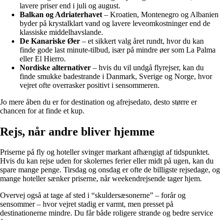
lavere priser end i juli og august.
Balkan og Adriaterhavet
– Kroatien, Montenegro og Albanien
byder på krystalklart vand og lavere leveomkostninger end de
klassiske middelhavslande.
De Kanariske Øer
– et sikkert valg året rundt, hvor du kan
finde gode last minute-tilbud, især på mindre øer som La Palma
eller El Hierro.
Nordiske alternativer
– hvis du vil undgå flyrejser, kan du
finde smukke badestrande i Danmark, Sverige og Norge, hvor
vejret ofte overrasker positivt i sensommeren.
Jo mere åben du er for destination og afrejsedato, desto større er
chancen for at finde et kup.
Rejs, når andre bliver hjemme
Priserne på fly og hoteller svinger markant afhængigt af tidspunktet.
Hvis du kan rejse uden for skolernes ferier eller midt på ugen, kan du
spare mange penge. Tirsdag og onsdag er ofte de billigste rejsedage, og
mange hoteller sænker priserne, når weekendrejsende tager hjem.
Overvej også at tage af sted i “skuldersæsonerne” – forår og
sensommer – hvor vejret stadig er varmt, men presset på
destinationerne mindre. Du får både roligere strande og bedre service