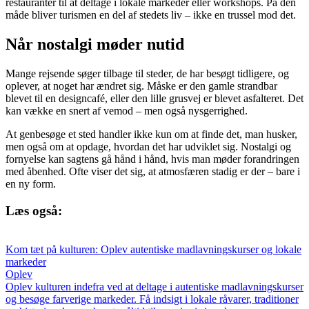
restauranter til at deltage i lokale markeder eller workshops. På den
måde bliver turismen en del af stedets liv – ikke en trussel mod det.
Når nostalgi møder nutid
Mange rejsende søger tilbage til steder, de har besøgt tidligere, og
oplever, at noget har ændret sig. Måske er den gamle strandbar
blevet til en designcafé, eller den lille grusvej er blevet asfalteret. Det
kan vække en snert af vemod – men også nysgerrighed.
At genbesøge et sted handler ikke kun om at finde det, man husker,
men også om at opdage, hvordan det har udviklet sig. Nostalgi og
fornyelse kan sagtens gå hånd i hånd, hvis man møder forandringen
med åbenhed. Ofte viser det sig, at atmosfæren stadig er der – bare i
en ny form.
Læs også:
Kom tæt på kulturen: Oplev autentiske madlavningskurser og lokale
markeder
Oplev
Oplev kulturen indefra ved at deltage i autentiske madlavningskurser
og besøge farverige markeder. Få indsigt i lokale råvarer, traditioner