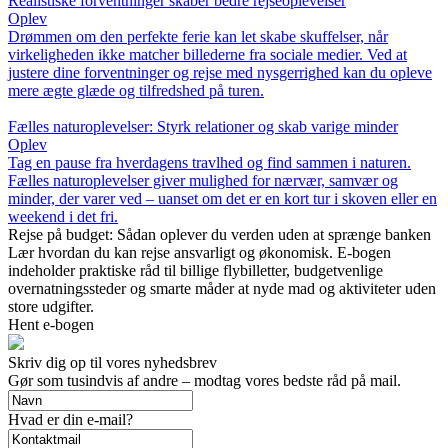
Realistiske forventninger skaber bedre rejseoplevelser
Oplev
Drømmen om den perfekte ferie kan let skabe skuffelser, når
virkeligheden ikke matcher billederne fra sociale medier. Ved at
justere dine forventninger og rejse med nysgerrighed kan du opleve
mere ægte glæde og tilfredshed på turen.
Fælles naturoplevelser: Styrk relationer og skab varige minder
Oplev
Tag en pause fra hverdagens travlhed og find sammen i naturen.
Fælles naturoplevelser giver mulighed for nærvær, samvær og
minder, der varer ved – uanset om det er en kort tur i skoven eller en
weekend i det fri.
Rejse på budget: Sådan oplever du verden uden at sprænge banken
Lær hvordan du kan rejse ansvarligt og økonomisk. E-bogen
indeholder praktiske råd til billige flybilletter, budgetvenlige
overnatningssteder og smarte måder at nyde mad og aktiviteter uden
store udgifter.
Hent e-bogen
Skriv dig op til vores nyhedsbrev
Gør som tusindvis af andre – modtag vores bedste råd på mail.
Hvad er din e-mail?