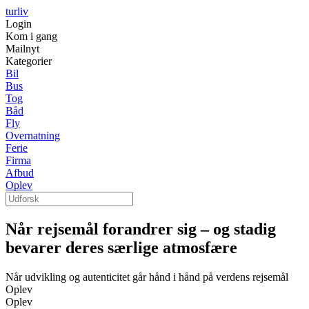
turliv
Login
Kom i gang
Mailnyt
Kategorier
Bil
Bus
Tog
Båd
Fly
Overnatning
Ferie
Firma
Afbud
Oplev
Når rejsemål forandrer sig – og stadig
bevarer deres særlige atmosfære
Når udvikling og autenticitet går hånd i hånd på verdens rejsemål
Oplev
Oplev