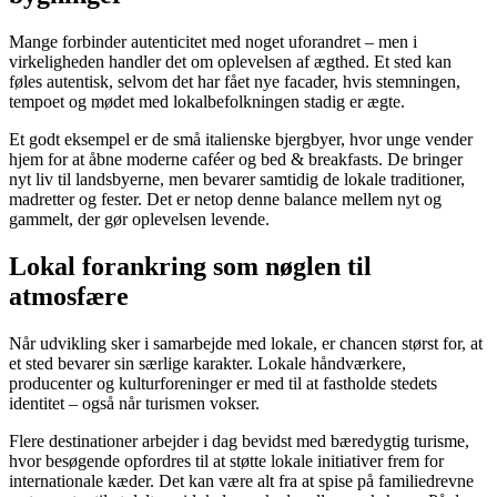
Mange forbinder autenticitet med noget uforandret – men i
virkeligheden handler det om oplevelsen af ægthed. Et sted kan
føles autentisk, selvom det har fået nye facader, hvis stemningen,
tempoet og mødet med lokalbefolkningen stadig er ægte.
Et godt eksempel er de små italienske bjergbyer, hvor unge vender
hjem for at åbne moderne caféer og bed & breakfasts. De bringer
nyt liv til landsbyerne, men bevarer samtidig de lokale traditioner,
madretter og fester. Det er netop denne balance mellem nyt og
gammelt, der gør oplevelsen levende.
Lokal forankring som nøglen til
atmosfære
Når udvikling sker i samarbejde med lokale, er chancen størst for, at
et sted bevarer sin særlige karakter. Lokale håndværkere,
producenter og kulturforeninger er med til at fastholde stedets
identitet – også når turismen vokser.
Flere destinationer arbejder i dag bevidst med bæredygtig turisme,
hvor besøgende opfordres til at støtte lokale initiativer frem for
internationale kæder. Det kan være alt fra at spise på familiedrevne