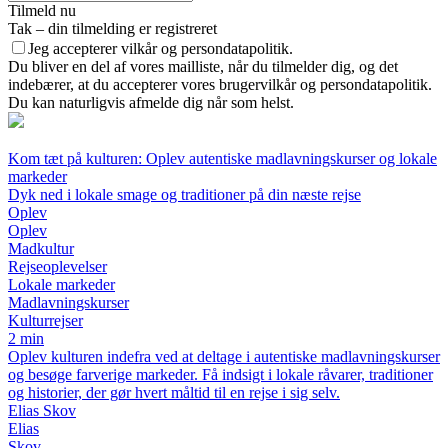
Tilmeld nu
Tak – din tilmelding er registreret
Jeg accepterer vilkår og persondatapolitik.
Du bliver en del af vores mailliste, når du tilmelder dig, og det
indebærer, at du accepterer vores brugervilkår og persondatapolitik.
Du kan naturligvis afmelde dig når som helst.
Kom tæt på kulturen: Oplev autentiske madlavningskurser og lokale
markeder
Dyk ned i lokale smage og traditioner på din næste rejse
Oplev
Oplev
Madkultur
Rejseoplevelser
Lokale markeder
Madlavningskurser
Kulturrejser
2 min
Oplev kulturen indefra ved at deltage i autentiske madlavningskurser
og besøge farverige markeder. Få indsigt i lokale råvarer, traditioner
og historier, der gør hvert måltid til en rejse i sig selv.
Elias Skov
Elias
Skov