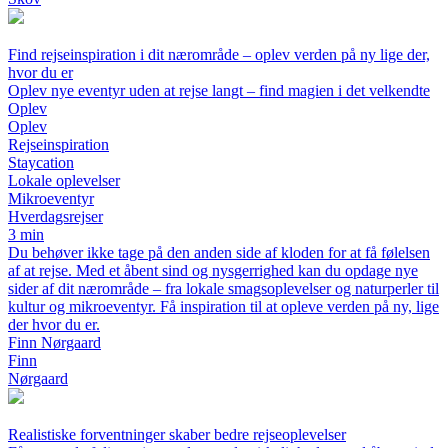
Find rejseinspiration i dit nærområde – oplev verden på ny lige der,
hvor du er
Oplev nye eventyr uden at rejse langt – find magien i det velkendte
Oplev
Oplev
Rejseinspiration
Staycation
Lokale oplevelser
Mikroeventyr
Hverdagsrejser
3 min
Du behøver ikke tage på den anden side af kloden for at få følelsen
af at rejse. Med et åbent sind og nysgerrighed kan du opdage nye
sider af dit nærområde – fra lokale smagsoplevelser og naturperler til
kultur og mikroeventyr. Få inspiration til at opleve verden på ny, lige
der hvor du er.
Finn Nørgaard
Finn
Nørgaard
Realistiske forventninger skaber bedre rejseoplevelser