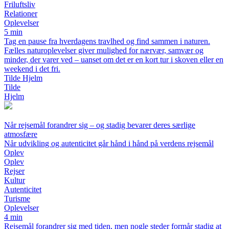
Friluftsliv
Relationer
Oplevelser
5 min
Tag en pause fra hverdagens travlhed og find sammen i naturen.
Fælles naturoplevelser giver mulighed for nærvær, samvær og
minder, der varer ved – uanset om det er en kort tur i skoven eller en
weekend i det fri.
Tilde Hjelm
Tilde
Hjelm
Når rejsemål forandrer sig – og stadig bevarer deres særlige
atmosfære
Når udvikling og autenticitet går hånd i hånd på verdens rejsemål
Oplev
Oplev
Rejser
Kultur
Autenticitet
Turisme
Oplevelser
4 min
Rejsemål forandrer sig med tiden, men nogle steder formår stadig at