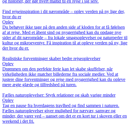
og historier, der gør hvert måltid til en rejse i sig selv.
Find rejseinspiration i dit nærområde – oplev verden på ny lige der,
hvor du er
Oplev
Du behøver ikke tage på den anden side af kloden for at få følelsen
af at rejse. Med et åbent sind og nysgerrighed kan du opdage nye
sider af dit nærområde – fra lokale smagsoplevelser og naturperler til
kultur og mikroeventyr. Få inspiration til at opleve verden på ny, lige
der hvor du er.
Realistiske forventninger skaber bedre rejseoplevelser
Oplev
Drømmen om den perfekte ferie kan let skabe skuffelser, når
virkeligheden ikke matcher billederne fra sociale medier. Ved at
justere dine forventninger og rejse med nysgerrighed kan du opleve
mere ægte glæde og tilfredshed på turen.
Fælles naturoplevelser: Styrk relationer og skab varige minder
Oplev
Tag en pause fra hverdagens travlhed og find sammen i naturen.
Fælles naturoplevelser giver mulighed for nærvær, samvær og
minder, der varer ved – uanset om det er en kort tur i skoven eller en
weekend i det fri.