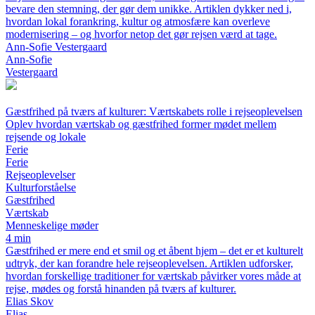
bevare den stemning, der gør dem unikke. Artiklen dykker ned i,
hvordan lokal forankring, kultur og atmosfære kan overleve
modernisering – og hvorfor netop det gør rejsen værd at tage.
Ann-Sofie Vestergaard
Ann-Sofie
Vestergaard
Gæstfrihed på tværs af kulturer: Værtskabets rolle i rejseoplevelsen
Oplev hvordan værtskab og gæstfrihed former mødet mellem
rejsende og lokale
Ferie
Ferie
Rejseoplevelser
Kulturforståelse
Gæstfrihed
Værtskab
Menneskelige møder
4 min
Gæstfrihed er mere end et smil og et åbent hjem – det er et kulturelt
udtryk, der kan forandre hele rejseoplevelsen. Artiklen udforsker,
hvordan forskellige traditioner for værtskab påvirker vores måde at
rejse, mødes og forstå hinanden på tværs af kulturer.
Elias Skov
Elias