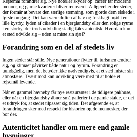
Rejsemål forandrer sig. Nye hoteller skyder op, caféer får moderne
menuer, og gamle kvarterer bliver renoveret. Alligevel er der steder,
der formår at bevare den særlige stemning, som gjorde dem elskede i
første omgang. Det kan være duften af hav og friskbagt brød i en
lille kystby, lyden af cikader i en bjerglandsby eller den rolige rytme
i en storby, der trods udvikling stadig føles autentisk. Hvordan kan
et sted udvikle sig – uden at miste sin sjæl?
Forandring som en del af stedets liv
Ingen steder står stille. Nye generationer flytter til, turismen ændrer
sig, og klimaet påvirker både natur og byrum. Forandring er
uundgåelig, men det betyder ikke nødvendigvis, at et sted mister sin
atmosfære. Tværtimod kan udvikling være med til at holde et
rejsemål levende.
Når en gammel havneby får nye restauranter i de tidligere pakhuse,
eller når en bjerglandsby åbner små gallerier i de gamle stalde, er det
et udtryk for, at stedet tilpasser sig tiden. Det afgørende er, at
forandringen sker med respekt for historien og de mennesker, der
bor der.
Autenticitet handler om mere end gamle
bygninger