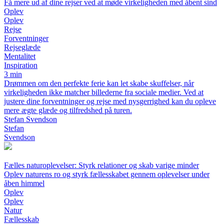
Få mere ud af dine rejser ved at møde virkeligheden med åbent sind
Oplev
Oplev
Rejse
Forventninger
Rejseglæde
Mentalitet
Inspiration
3 min
Drømmen om den perfekte ferie kan let skabe skuffelser, når
virkeligheden ikke matcher billederne fra sociale medier. Ved at
justere dine forventninger og rejse med nysgerrighed kan du opleve
mere ægte glæde og tilfredshed på turen.
Stefan Svendson
Stefan
Svendson
Fælles naturoplevelser: Styrk relationer og skab varige minder
Oplev naturens ro og styrk fællesskabet gennem oplevelser under
åben himmel
Oplev
Oplev
Natur
Fællesskab