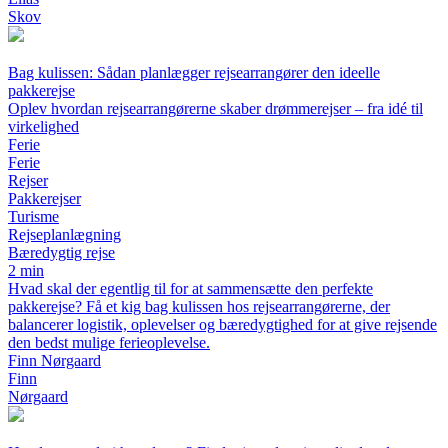
Skov
Bag kulissen: Sådan planlægger rejsearrangører den ideelle
pakkerejse
Oplev hvordan rejsearrangørerne skaber drømmerejser – fra idé til
virkelighed
Ferie
Ferie
Rejser
Pakkerejser
Turisme
Rejseplanlægning
Bæredygtig rejse
2 min
Hvad skal der egentlig til for at sammensætte den perfekte
pakkerejse? Få et kig bag kulissen hos rejsearrangørerne, der
balancerer logistik, oplevelser og bæredygtighed for at give rejsende
den bedst mulige ferieoplevelse.
Finn Nørgaard
Finn
Nørgaard