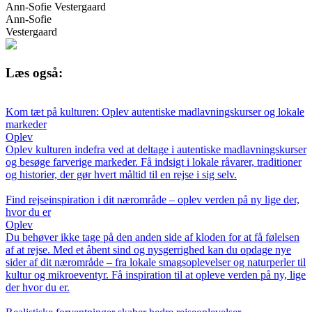
Ann-Sofie Vestergaard
Ann-Sofie
Vestergaard
Læs også:
Kom tæt på kulturen: Oplev autentiske madlavningskurser og lokale
markeder
Oplev
Oplev kulturen indefra ved at deltage i autentiske madlavningskurser
og besøge farverige markeder. Få indsigt i lokale råvarer, traditioner
og historier, der gør hvert måltid til en rejse i sig selv.
Find rejseinspiration i dit nærområde – oplev verden på ny lige der,
hvor du er
Oplev
Du behøver ikke tage på den anden side af kloden for at få følelsen
af at rejse. Med et åbent sind og nysgerrighed kan du opdage nye
sider af dit nærområde – fra lokale smagsoplevelser og naturperler til
kultur og mikroeventyr. Få inspiration til at opleve verden på ny, lige
der hvor du er.