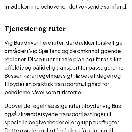
imødekomme behovene i det voksende samfund.
Tjenester og ruter
Vig Bus driver flere ruter, der dækker forskellige
områder i Vig Sjælland og de omkringliggende
regioner. Disse ruter er nøje planlagt for at sikre
effektiv og pålidelig transport for passagererne.
Bussen kører regelmæssigt i løbet af dagen og
tilbyder en praktisk transportmulighed for
pendlerne såvel som turisterne.
Udover de regelmæssige ruter tilbyder Vig Bus
også skræddersyede transportløsninger til
specielle begivenheder eller gruppeudflugter.
Dette gør det muligt for folk at få adgang til