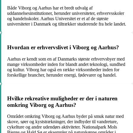
Både Viborg og Aarhus har et bredt udvalg af
uddannelsesinstitutioner, herunder universiteter, erhvervsskoler
og handelsskoler. Aarhus Universitet er et af de største
universiteter i Danmark og tiltrækker studerende fra hele landet.
Hvordan er erhvervslivet i Viborg og Aarhus?
Aarhus er kendt som en af Danmarks største erhvervsbyer med
mange virksomheder inden for blandt andet teknologi, sundhed
og kultur. Viborg har også en række virksomheder inden for
forskellige brancher, herunder energi, fødevarer og handel.
Hvilke rekreative muligheder er der i naturen
omkring Viborg og Aarhus?
Området omkring Viborg og Aarhus byder på smuk natur med
skove, søer og kyststrækninger, der indbyder til vandreture,
cykelture og andre udendørs aktiviteter. Nationalpark Mols
Bjerge og Hald Sø er eksempler på naturskønne områder i