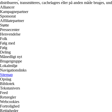
distribueres, transmitteres, cachelagres eller på anden måde bruges, und
Alliancer
Kampagnepartner
Sponsorat
Affiliatepartner
Støtte
Pressecenter
Henvendelse
Folk
Følg med
Følg
Deling
Månedligt nyt
Brugergruppe
Lokalmiljø
Navigationslinks
Sitemap
Opslag
Bibliotek
Tekstunivers
Feed
Retsregler
Webcookies
Fortrolighed
Rettigheder