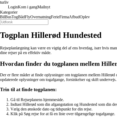
turliv
Login
Kom i gang
Mailnyt
Kategorier
Bil
Bus
Tog
Båd
Fly
Overnatning
Ferie
Firma
Afbud
Oplev
Togplan Hillerød Hundested
Rejseplanlægning kan være en vigtig del af ens hverdag, især hvis man 
dine rejser på en effektiv måde.
Hvordan finder du togplanen mellem Hille
Der er flere måder at finde oplysninger om togplanen mellem Hillerød o
opdaterede oplysninger om togafgange, forsinkelser og skift undervejs.
Trin til at finde togplanen:
Gå til Rejseplanens hjemmeside.
Indtast Hillerød som din afgangstation og Hundested som din des
Vælg den ønskede dato og tidspunkt for din rejse.
Klik på Søg rejse for at få en liste over tilgængelige togafgange.