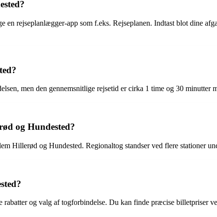
dested?
 en rejseplanlægger-app som f.eks. Rejseplanen. Indtast blot dine afga
sted?
delsen, men den gennemsnitlige rejsetid er cirka 1 time og 30 minutter m
lerød og Hundested?
ellem Hillerød og Hundested. Regionaltog standser ved flere stationer u
ested?
le rabatter og valg af togforbindelse. Du kan finde præcise billetpriser