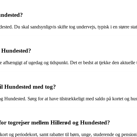
undested?
ted. Du skal sandsynligvis skifte tog undervejs, typisk i en større stat
il Hundested?
e afhængigt af ugedag og tidspunkt. Det er bedst at tjekke den aktuelle 
 til Hundested med tog?
og Hundested. Sørg for at have tilstrækkeligt med saldo på kortet og husk
e for togrejser mellem Hillerød og Hundested?
pekort og periodekort, samt rabatter til børn, unge, studerende og pensio