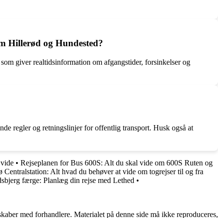
lem Hillerød og Hundested?
om giver realtidsinformation om afgangstider, forsinkelser og
e regler og retningslinjer for offentlig transport. Husk også at
 vide
•
Rejseplanen for Bus 600S: Alt du skal vide om 600S Ruten og
Centralstation: Alt hvad du behøver at vide om togrejser til og fra
dsbjerg færge: Planlæg din rejse med Lethed
•
erskaber med forhandlere. Materialet på denne side må ikke reproduceres,