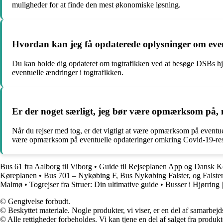
muligheder for at finde den mest økonomiske løsning.
Hvordan kan jeg få opdaterede oplysninger om event
Du kan holde dig opdateret om togtrafikken ved at besøge DSBs hje
eventuelle ændringer i togtrafikken.
Er der noget særligt, jeg bør være opmærksom på, n
Når du rejser med tog, er det vigtigt at være opmærksom på eventuel
være opmærksom på eventuelle opdateringer omkring Covid-19-restrik
Bus 61 fra Aalborg til Viborg
•
Guide til Rejseplanen App og Dansk Ko
Køreplanen
•
Bus 701 – Nykøbing F, Bus Nykøbing Falster, og Falster 
Malmø
•
Togrejser fra Struer: Din ultimative guide
•
Busser i Hjørring 
© Gengivelse forbudt.
© Beskyttet materiale. Nogle produkter, vi viser, er en del af samarbejd
© Alle rettigheder forbeholdes. Vi kan tjene en del af salget fra produk