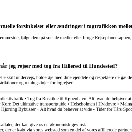
uelle forsinkelser eller ændringer i togtrafikken mel
mmeside, følge dem på sociale medier eller bruge Rejseplanen-appen, s
år jeg rejser med tog fra Hillerød til Hundested?
le skift undervejs, holde øje med dine ejendele og respektere de gældend
tioner og retningslinjer for togrejser.
llektivtrafik
•
Tog fra Roskilde til København: Alt hvad du behøver at
Kort: Det ultimative transportguide
•
Helseholmen i Hvidovre
•
Malmø 
| Hjørring Bybusser – Alt hvad du behøver at vide
•
Tider for Tårs-Spo
saftaler, der kan give os en økonomisk gevinst.
ter, der er købt via vores websted som en del af vores affilierede partn