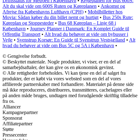
Driftsstatus for Metroen i København
•
Rejseplanen for Bus 600S:
Alt du skal vide om 600S Ruten og Køreplanen
•
Ankomst og
Afrejse fra Københavns Lufthavn (CPH)
•
Mobilbilletter hos
Movia: Sådan køber du din billet nemt og hurtigt
•
Bus 250s Rute:
Køreplan og Stoppesteder
•
Bus 68 Køreplan – Linje 68 i
København
•
Journey Planner i Danmark: En Komplet Guide til
Offentlig Transport
•
Alt hvad du behøver at vide om bybusser i
Vejle
•
Svenstrup Korsør: En Guide til Svenstrup Vestsjælland
•
Alt
hvad du behøver at vide om Bus 5C og 5A i København
•
© Gengivelse forbudt.
© Beskyttet materiale. Nogle produkter, vi viser, er en del af
samarbejdsaftaler, der kan give os en økonomisk gevinst.
© Alle rettigheder forbeholdes. Vi kan tjene en del af salget fra
produkter, der er købt via vores websted som en del af vores
affilierede partnerskaber med forhandlere. Materialet på denne side
må ikke reproduceres, distribueres, transmitteres, cachelagres eller
på anden måde bruges, undtagen med forudgående skriftlig tilladelse
fra os.
Alliancer
Kampagnepartner
Sponsorat
Affiliatepartner
Støtte
Pressecenter