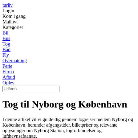
turliv
Login
Kom i gang
Mailnyt
Kategorier
Bil
Bus
Tog
Båd
Fly
Overnatning
Ferie
Firma
Afbud
Oplev
Tog til Nyborg og København
I denne artikel vil vi guide dig gennem togrejser mellem Nyborg og
København, herunder afgangstider, billetpriser og relevante
oplysninger om Nyborg Station, togforbindelser og
lufthavnsafgange.