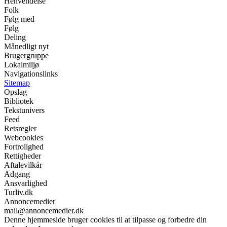
Henvendelse
Folk
Følg med
Følg
Deling
Månedligt nyt
Brugergruppe
Lokalmiljø
Navigationslinks
Sitemap
Opslag
Bibliotek
Tekstunivers
Feed
Retsregler
Webcookies
Fortrolighed
Rettigheder
Aftalevilkår
Adgang
Ansvarlighed
Turliv.dk
Annoncemedier
mail@annoncemedier.dk
Denne hjemmeside bruger cookies til at tilpasse og forbedre din