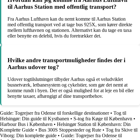
til Aarhus Station med offentlig transport?
Fra Aarhus Lufthavn kan du nemt komme til Aarhus Station
med offentlig transport ved at tage bus 925X, som kører direkte
mellem lufthavnen og stationen. Alternativt kan du tage en taxa
eller benytte en delebil, hvis du foretrækker det.
Hvilke andre transportmuligheder findes der i
Aarhus udover tog?
Udover togtilslutninger tilbyder Aarhus også et veludviklet
busnetværk, letbanesystem og cykelstier, som gør det nemt at
komme rundt i byen. Der er også mulighed for at leje en bil eller
benytte taxaer, afhængigt af dine transportbehov.
Guide: Togrejser fra Odense til forskellige destinationer
•
Tog til
Helsingør: Din guide til Kystbanen
•
S-tog fra Køge til København
•
Harbour Bus i København
•
Helsingør Station til København: Din
Komplette Guide
•
Bus 300S Stoppesteder og Rute
•
Tog fra Skive til
Viborg: Din komplette guide
•
Guide: Togrejser fra Odense til