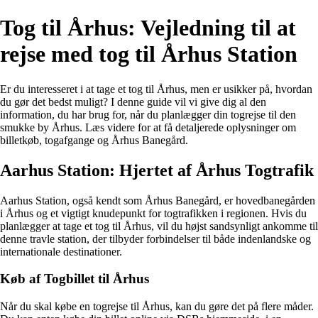
Tog til Århus: Vejledning til at
rejse med tog til Århus Station
Er du interesseret i at tage et tog til Århus, men er usikker på, hvordan
du gør det bedst muligt? I denne guide vil vi give dig al den
information, du har brug for, når du planlægger din togrejse til den
smukke by Århus. Læs videre for at få detaljerede oplysninger om
billetkøb, togafgange og Århus Banegård.
Aarhus Station: Hjertet af Århus Togtrafik
Aarhus Station, også kendt som Århus Banegård, er hovedbanegården
i Århus og et vigtigt knudepunkt for togtrafikken i regionen. Hvis du
planlægger at tage et tog til Århus, vil du højst sandsynligt ankomme til
denne travle station, der tilbyder forbindelser til både indenlandske og
internationale destinationer.
Køb af Togbillet til Århus
Når du skal købe en togrejse til Århus, kan du gøre det på flere måder.