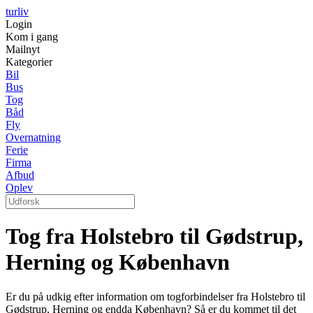
turliv
Login
Kom i gang
Mailnyt
Kategorier
Bil
Bus
Tog
Båd
Fly
Overnatning
Ferie
Firma
Afbud
Oplev
Tog fra Holstebro til Gødstrup,
Herning og København
Er du på udkig efter information om togforbindelser fra Holstebro til
Gødstrup, Herning og endda København? Så er du kommet til det