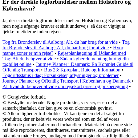
Er der direkte togforbindelser mellem Holstebro og
København?
Ja, der er direkte togforbindelser mellem Holstebro og København,
men nogle afgange kræver et skift undervejs, så det er vigtigt at
tjekke rutetiderne inden rejsen.
Tog fra Brønderslev til Aalborg: Alt, du har brug for at vide
•
Tog
fra Brønderslev til Aalborg: Alt, du har brug for at vide
•
Hvor
mange zoner er min rejse?
•
Rejseplanlægning til Udlandet med
Tog: Alt du behøver at vide
•
Sådan køber du nemt og hurtigt din
togbillet online
•
Journey Planner i Danmark: En Komplet Guide til
Offentlig Transport
•
Bus 23: Køreplan, Rute og Information
•
Togdriftsstatus i dag: Forsinkelser, aflysninger og problemer
•
Journey Planner og Offentlig Transport i København og Danmark
•
Alt hvad du behøver at vide om rejsekort priser og prisberegning
•
© Gengivelse forbudt.
© Beskyttet materiale. Nogle produkter, vi viser, er en del af
samarbejdsaftaler, der kan give os en økonomisk gevinst.
© Alle rettigheder forbeholdes. Vi kan tjene en del af salget fra
produkter, der er købt via vores websted som en del af vores
affilierede partnerskaber med forhandlere. Materialet på denne side
må ikke reproduceres, distribueres, transmitteres, cachelagres eller
på anden måde bruges, undtagen med forudgående skriftlig tilladelse