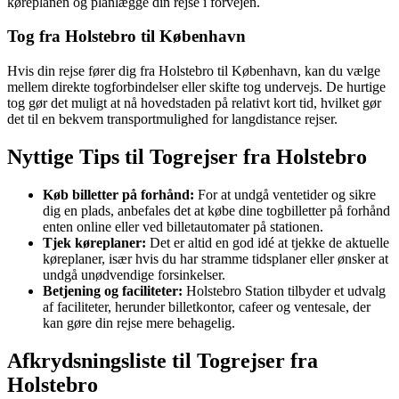
køreplanen og planlægge din rejse i forvejen.
Tog fra Holstebro til København
Hvis din rejse fører dig fra Holstebro til København, kan du vælge
mellem direkte togforbindelser eller skifte tog undervejs. De hurtige
tog gør det muligt at nå hovedstaden på relativt kort tid, hvilket gør
det til en bekvem transportmulighed for langdistance rejser.
Nyttige Tips til Togrejser fra Holstebro
Køb billetter på forhånd:
For at undgå ventetider og sikre
dig en plads, anbefales det at købe dine togbilletter på forhånd
enten online eller ved billetautomater på stationen.
Tjek køreplaner:
Det er altid en god idé at tjekke de aktuelle
køreplaner, især hvis du har stramme tidsplaner eller ønsker at
undgå unødvendige forsinkelser.
Betjening og faciliteter:
Holstebro Station tilbyder et udvalg
af faciliteter, herunder billetkontor, cafeer og ventesale, der
kan gøre din rejse mere behagelig.
Afkrydsningsliste til Togrejser fra
Holstebro