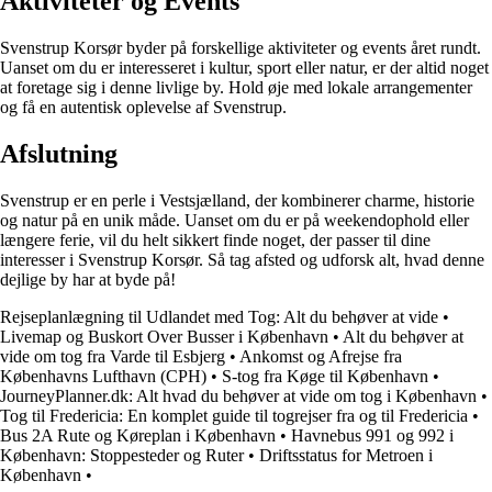
Aktiviteter og Events
Svenstrup Korsør byder på forskellige aktiviteter og events året rundt.
Uanset om du er interesseret i kultur, sport eller natur, er der altid noget
at foretage sig i denne livlige by. Hold øje med lokale arrangementer
og få en autentisk oplevelse af Svenstrup.
Afslutning
Svenstrup er en perle i Vestsjælland, der kombinerer charme, historie
og natur på en unik måde. Uanset om du er på weekendophold eller
længere ferie, vil du helt sikkert finde noget, der passer til dine
interesser i Svenstrup Korsør. Så tag afsted og udforsk alt, hvad denne
dejlige by har at byde på!
Rejseplanlægning til Udlandet med Tog: Alt du behøver at vide
•
Livemap og Buskort Over Busser i København
•
Alt du behøver at
vide om tog fra Varde til Esbjerg
•
Ankomst og Afrejse fra
Københavns Lufthavn (CPH)
•
S-tog fra Køge til København
•
JourneyPlanner.dk: Alt hvad du behøver at vide om tog i København
•
Tog til Fredericia: En komplet guide til togrejser fra og til Fredericia
•
Bus 2A Rute og Køreplan i København
•
Havnebus 991 og 992 i
København: Stoppesteder og Ruter
•
Driftsstatus for Metroen i
København
•