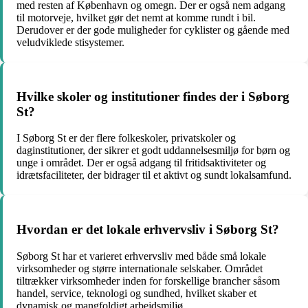
med resten af København og omegn. Der er også nem adgang
til motorveje, hvilket gør det nemt at komme rundt i bil.
Derudover er der gode muligheder for cyklister og gående med
veludviklede stisystemer.
Hvilke skoler og institutioner findes der i Søborg
St?
I Søborg St er der flere folkeskoler, privatskoler og
daginstitutioner, der sikrer et godt uddannelsesmiljø for børn og
unge i området. Der er også adgang til fritidsaktiviteter og
idrætsfaciliteter, der bidrager til et aktivt og sundt lokalsamfund.
Hvordan er det lokale erhvervsliv i Søborg St?
Søborg St har et varieret erhvervsliv med både små lokale
virksomheder og større internationale selskaber. Området
tiltrækker virksomheder inden for forskellige brancher såsom
handel, service, teknologi og sundhed, hvilket skaber et
dynamisk og mangfoldigt arbejdsmiljø.