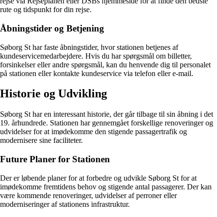
rejse via Rejseplanen eller DSBs hjemmeside for at finde den bedste
rute og tidspunkt for din rejse.
Åbningstider og Betjening
Søborg St har faste åbningstider, hvor stationen betjenes af
kundeservicemedarbejdere. Hvis du har spørgsmål om billetter,
forsinkelser eller andre spørgsmål, kan du henvende dig til personalet
på stationen eller kontakte kundeservice via telefon eller e-mail.
Historie og Udvikling
Søborg St har en interessant historie, der går tilbage til sin åbning i det
19. århundrede. Stationen har gennemgået forskellige renoveringer og
udvidelser for at imødekomme den stigende passagertrafik og
modernisere sine faciliteter.
Future Planer for Stationen
Der er løbende planer for at forbedre og udvikle Søborg St for at
imødekomme fremtidens behov og stigende antal passagerer. Der kan
være kommende renoveringer, udvidelser af perroner eller
moderniseringer af stationens infrastruktur.