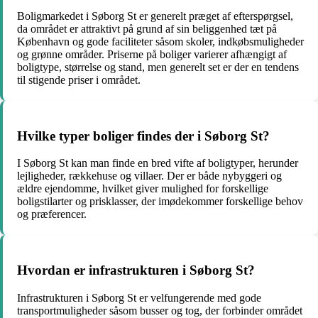
Boligmarkedet i Søborg St er generelt præget af efterspørgsel,
da området er attraktivt på grund af sin beliggenhed tæt på
København og gode faciliteter såsom skoler, indkøbsmuligheder
og grønne områder. Priserne på boliger varierer afhængigt af
boligtype, størrelse og stand, men generelt set er der en tendens
til stigende priser i området.
Hvilke typer boliger findes der i Søborg St?
I Søborg St kan man finde en bred vifte af boligtyper, herunder
lejligheder, rækkehuse og villaer. Der er både nybyggeri og
ældre ejendomme, hvilket giver mulighed for forskellige
boligstilarter og prisklasser, der imødekommer forskellige behov
og præferencer.
Hvordan er infrastrukturen i Søborg St?
Infrastrukturen i Søborg St er velfungerende med gode
transportmuligheder såsom busser og tog, der forbinder området