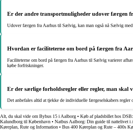
Er der andre transportmuligheder udover færgen fr
Udover færgen fra Aarhus til Sælvig, kan man også nå Sælvig med bu
Hvordan er faciliteterne om bord på færgen fra Aar
Faciliteterne om bord på færgen fra Aarhus til Sælvig varierer afhæn
købe forfriskninger.
Er der særlige forholdsregler eller regler, man sk
Det anbefales altid at tjekke de individuelle færgeselskabers regler
Alt, du skal vide om Bybus 15 i Aalborg
•
Køb af pladsbillet hos DSB:
Kalundborg til København
•
Natbus Aalborg: Din guide til nattelivet i
Køreplan, Rute og Information
•
Bus 400 Køreplan og Rute – 400s K