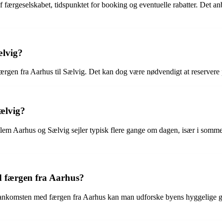
 af færgeselskabet, tidspunktet for booking og eventuelle rabatter. Det a
ælvig?
 færgen fra Aarhus til Sælvig. Det kan dog være nødvendigt at reservere p
ælvig?
lem Aarhus og Sælvig sejler typisk flere gange om dagen, især i sommer
d færgen fra Aarhus?
ankomsten med færgen fra Aarhus kan man udforske byens hyggelige gad