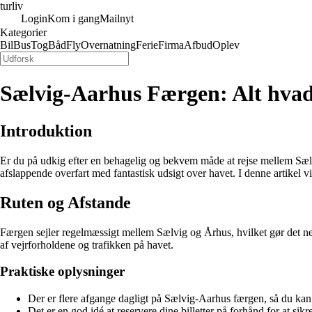
turliv
Login
Kom i gang
Mailnyt
Kategorier
Bil
Bus
Tog
Båd
Fly
Overnatning
Ferie
Firma
Afbud
Oplev
Sælvig-Aarhus Færgen: Alt hvad
Introduktion
Er du på udkig efter en behagelig og bekvem måde at rejse mellem Sæl
afslappende overfart med fantastisk udsigt over havet. I denne artikel 
Ruten og Afstande
Færgen sejler regelmæssigt mellem Sælvig og Århus, hvilket gør det ne
af vejrforholdene og trafikken på havet.
Praktiske oplysninger
Der er flere afgange dagligt på Sælvig-Aarhus færgen, så du kan v
Det er en god idé at reservere dine billetter på forhånd for at sikr