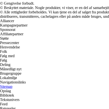
© Gengivelse forbudt.
© Beskyttet materiale. Nogle produkter, vi viser, er en del af samarbejd
© Alle rettigheder forbeholdes. Vi kan tjene en del af salget fra produk
distribueres, transmitteres, cachelagres eller på anden måde bruges, und
Alliancer
Kampagnepartner
Sponsorat
Affiliatepartner
Støtte
Pressecenter
Henvendelse
Folk
Følg med
Følg
Deling
Månedligt nyt
Brugergruppe
Lokalmiljø
Navigationslinks
Sitemap
Opslag
Bibliotek
Tekstunivers
Feed
Retsregler