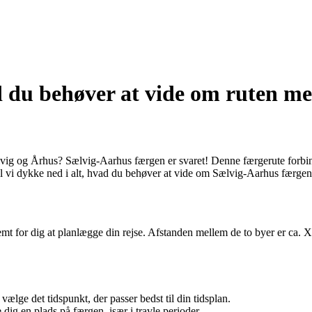
 du behøver at vide om ruten me
vig og Århus? Sælvig-Aarhus færgen er svaret! Denne færgerute forbin
vil vi dykke ned i alt, hvad du behøver at vide om Sælvig-Aarhus færgen
mt for dig at planlægge din rejse. Afstanden mellem de to byer er ca. 
ælge det tidspunkt, der passer bedst til din tidsplan.
e dig en plads på færgen, især i travle perioder.