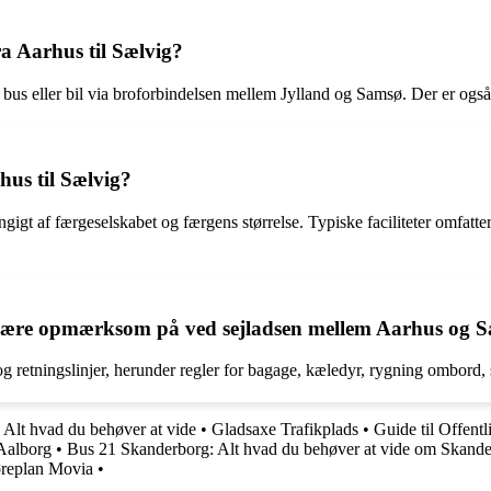
a Aarhus til Sælvig?
s eller bil via broforbindelsen mellem Jylland og Samsø. Der er også 
hus til Sælvig?
gigt af færgeselskabet og færgens størrelse. Typiske faciliteter omfatter
al være opmærksom på ved sejladsen mellem Aarhus og 
 og retningslinjer, herunder regler for bagage, kæledyr, rygning ombord,
 Alt hvad du behøver at vide
•
Gladsaxe Trafikplads
•
Guide til Offentl
 Aalborg
•
Bus 21 Skanderborg: Alt hvad du behøver at vide om Skand
øreplan Movia
•