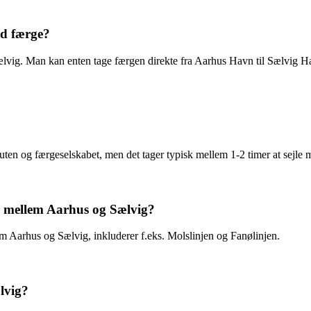
d færge?
ælvig. Man kan enten tage færgen direkte fra Aarhus Havn til Sælvig Hav
uten og færgeselskabet, men det tager typisk mellem 1-2 timer at sejle m
er mellem Aarhus og Sælvig?
m Aarhus og Sælvig, inkluderer f.eks. Molslinjen og Fanølinjen.
ælvig?