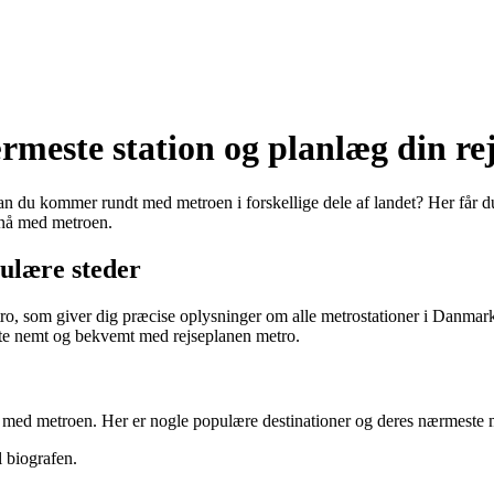
meste station og planlæg din re
dan du kommer rundt med metroen i forskellige dele af landet? Her får d
 nå med metroen.
ulære steder
ro, som giver dig præcise oplysninger om alle metrostationer i Danmark
 rute nemt og bekvemt med rejseplanen metro.
ed metroen. Her er nogle populære destinationer og deres nærmeste m
l biografen.