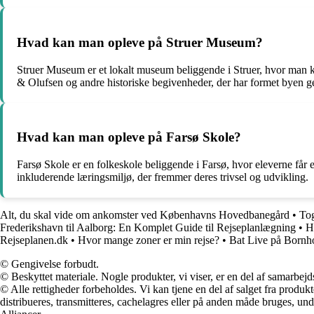
Hvad kan man opleve på Struer Museum?
Struer Museum er et lokalt museum beliggende i Struer, hvor man ka
& Olufsen og andre historiske begivenheder, der har formet byen g
Hvad kan man opleve på Farsø Skole?
Farsø Skole er en folkeskole beliggende i Farsø, hvor eleverne får e
inkluderende læringsmiljø, der fremmer deres trivsel og udvikling.
Alt, du skal vide om ankomster ved Københavns Hovedbanegård
•
Tog
Frederikshavn til Aalborg: En Komplet Guide til Rejseplanlægning
•
H
Rejseplanen.dk
•
Hvor mange zoner er min rejse?
•
Bat Live på Bornh
© Gengivelse forbudt.
© Beskyttet materiale. Nogle produkter, vi viser, er en del af samarbejd
© Alle rettigheder forbeholdes. Vi kan tjene en del af salget fra produk
distribueres, transmitteres, cachelagres eller på anden måde bruges, und