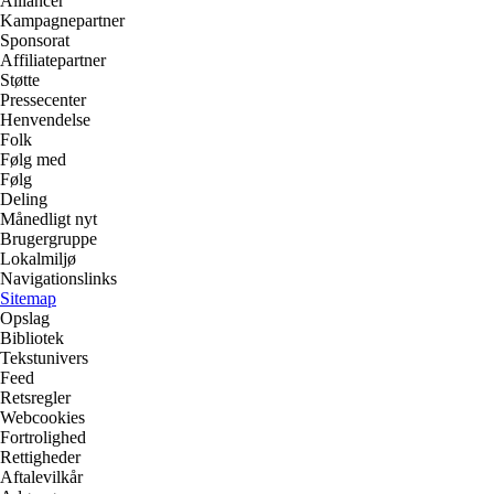
Alliancer
Kampagnepartner
Sponsorat
Affiliatepartner
Støtte
Pressecenter
Henvendelse
Folk
Følg med
Følg
Deling
Månedligt nyt
Brugergruppe
Lokalmiljø
Navigationslinks
Sitemap
Opslag
Bibliotek
Tekstunivers
Feed
Retsregler
Webcookies
Fortrolighed
Rettigheder
Aftalevilkår