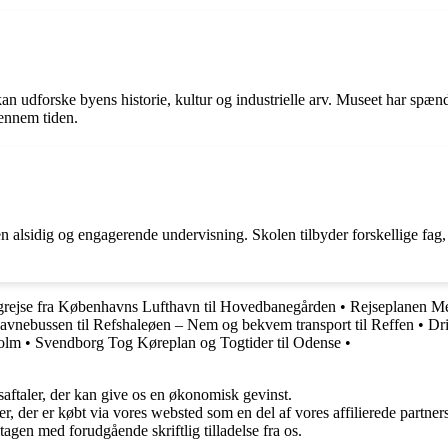
n udforske byens historie, kultur og industrielle arv. Museet har spæn
ennem tiden.
n alsidig og engagerende undervisning. Skolen tilbyder forskellige fag, 
rejse fra Københavns Lufthavn til Hovedbanegården
•
Rejseplanen Met
avnebussen til Refshaleøen – Nem og bekvem transport til Reffen
•
Dri
olm
•
Svendborg Tog Køreplan og Togtider til Odense
•
saftaler, der kan give os en økonomisk gevinst.
ter, der er købt via vores websted som en del af vores affilierede partn
tagen med forudgående skriftlig tilladelse fra os.