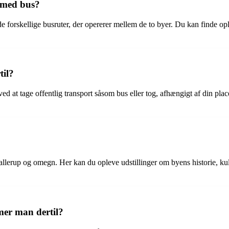
 med bus?
e forskellige busruter, der opererer mellem de to byer. Du kan finde op
til?
ed at tage offentlig transport såsom bus eller tog, afhængigt af din plac
lerup og omegn. Her kan du opleve udstillinger om byens historie, kultu
er man dertil?