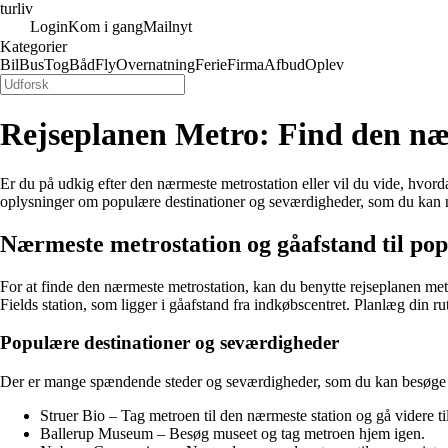
turliv
Login
Kom i gang
Mailnyt
Kategorier
Bil
Bus
Tog
Båd
Fly
Overnatning
Ferie
Firma
Afbud
Oplev
Rejseplanen Metro: Find den nær
Er du på udkig efter den nærmeste metrostation eller vil du vide, hvor
oplysninger om populære destinationer og seværdigheder, som du kan
Nærmeste metrostation og gåafstand til pop
For at finde den nærmeste metrostation, kan du benytte rejseplanen met
Fields station, som ligger i gåafstand fra indkøbscentret. Planlæg din
Populære destinationer og seværdigheder
Der er mange spændende steder og seværdigheder, som du kan besøge m
Struer Bio – Tag metroen til den nærmeste station og gå videre ti
Ballerup Museum – Besøg museet og tag metroen hjem igen.