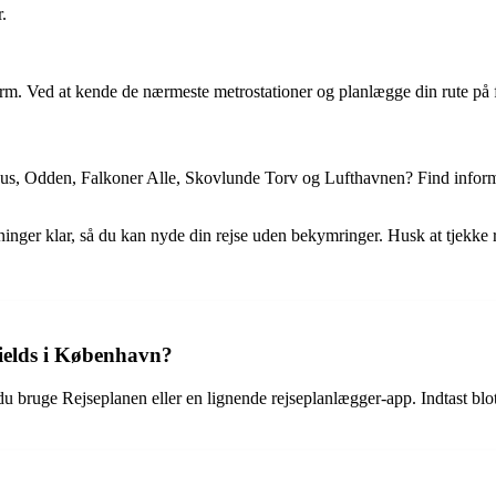
.
tform. Ved at kende de nærmeste metrostationer og planlægge din rute p
s, Odden, Falkoner Alle, Skovlunde Torv og Lufthavnen? Find informatio
ysninger klar, så du kan nyde din rejse uden bekymringer. Husk at tjekke 
Fields i København?
u bruge Rejseplanen eller en lignende rejseplanlægger-app. Indtast blot 