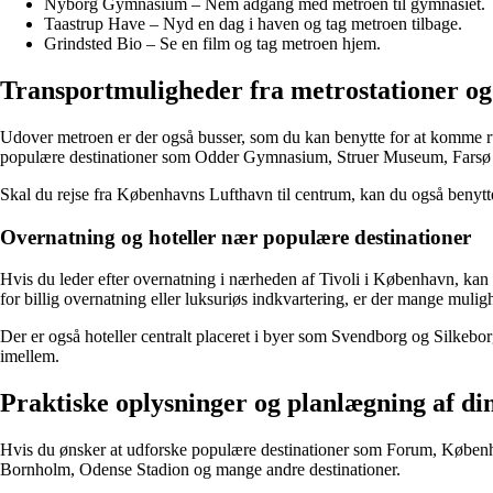
Nyborg Gymnasium – Nem adgang med metroen til gymnasiet.
Taastrup Have – Nyd en dag i haven og tag metroen tilbage.
Grindsted Bio – Se en film og tag metroen hjem.
Transportmuligheder fra metrostationer og
Udover metroen er der også busser, som du kan benytte for at komme run
populære destinationer som Odder Gymnasium, Struer Museum, Farsø 
Skal du rejse fra Københavns Lufthavn til centrum, kan du også benytte
Overnatning og hoteller nær populære destinationer
Hvis du leder efter overnatning i nærheden af Tivoli i København, kan d
for billig overnatning eller luksuriøs indkvartering, er der mange muli
Der er også hoteller centralt placeret i byer som Svendborg og Silkebor
imellem.
Praktiske oplysninger og planlægning af din
Hvis du ønsker at udforske populære destinationer som Forum, Københa
Bornholm, Odense Stadion og mange andre destinationer.