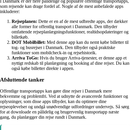
I Danmark er der flere pålidelige og populære offentlige transportapps,
som rejsende kan drage fordel af. Nogle af de mest anbefalede apps
inkluderer:
Rejseplanen:
Dette er en af de mest udbredte apps, der dækker
alle former for offentlig transport i Danmark. Den tilbyder
omfattende rejseplanlægningsfunktioner, realtidsopdateringer og
billetkøb.
DOT Mobilbillet:
Med denne app kan du nemt købe billetter til
tog- og busrejser i Danmark. Den tilbyder også praktiske
funktioner som mobilcheck-in og rejsehistorik.
Arriva ToGo:
Hvis du bruger Arriva-tjenester, er denne app et
nyttigt redskab til planlægning og booking af dine rejser. Du kan
også købe billetter direkte i appen.
Afsluttende tanker
Offentlige transportapps kan gøre dine rejser i Danmark mere
bekvemme og problemfri. Ved at udnytte de avancerede funktioner og
oplysninger, som disse apps tilbyder, kan du optimere dine
rejseoplevelser og undgå unødvendige udfordringer undervejs. Så sørg
for at downloade en pålidelig og brugervenlig transportapp næste
gang, du planlægger din rejse rundt i Danmark.