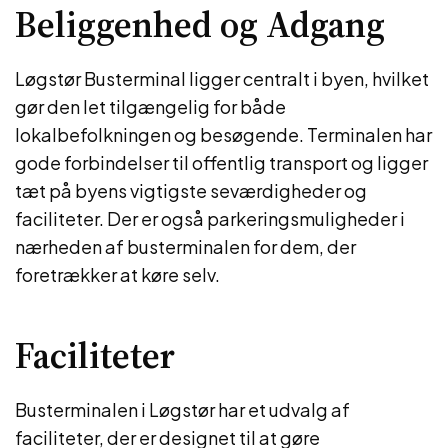
Beliggenhed og Adgang
Løgstør Busterminal ligger centralt i byen, hvilket
gør den let tilgængelig for både
lokalbefolkningen og besøgende. Terminalen har
gode forbindelser til offentlig transport og ligger
tæt på byens vigtigste seværdigheder og
faciliteter. Der er også parkeringsmuligheder i
nærheden af busterminalen for dem, der
foretrækker at køre selv.
Faciliteter
Busterminalen i Løgstør har et udvalg af
faciliteter, der er designet til at gøre