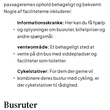
passagerernes ophold behageligt og bekvemt.
Nogle af faciliteterne inkluderer:
Informationsskranke:
Her kan du få hjælp
og oplysninger om busruter, billetpriser og
andre spørgsmål.
venteområde:
Et behageligt sted at
vente på din bus med siddepladser og
faciliteter som toiletter.
Cykelstativer:
For dem der gerne vil
kombinere deres bustur med cykling, er
der cykelstativer til rådighed.
Busruter