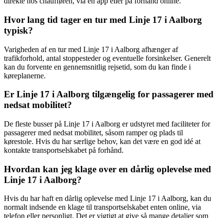
direkte hos chaufføren, via en app eller på forhånd online.
Hvor lang tid tager en tur med Linje 17 i Aalborg
typisk?
Varigheden af en tur med Linje 17 i Aalborg afhænger af
trafikforhold, antal stoppesteder og eventuelle forsinkelser. Generelt
kan du forvente en gennemsnitlig rejsetid, som du kan finde i
køreplanerne.
Er Linje 17 i Aalborg tilgængelig for passagerer med
nedsat mobilitet?
De fleste busser på Linje 17 i Aalborg er udstyret med faciliteter for
passagerer med nedsat mobilitet, såsom ramper og plads til
kørestole. Hvis du har særlige behov, kan det være en god idé at
kontakte transportselskabet på forhånd.
Hvordan kan jeg klage over en dårlig oplevelse med
Linje 17 i Aalborg?
Hvis du har haft en dårlig oplevelse med Linje 17 i Aalborg, kan du
normalt indsende en klage til transportselskabet enten online, via
telefon eller personligt. Det er vigtigt at give så mange detaljer som