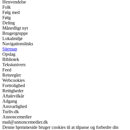
Henvendelse
Folk
Følg med
Følg
Deling
Månedligt nyt
Brugergruppe
Lokalmiljø
Navigationslinks
Sitemap
Opslag
Bibliotek
Tekstunivers
Feed
Retsregler
Webcookies
Fortrolighed
Rettigheder
Aftalevilkår
Adgang
Ansvarlighed
Turliv.dk
Annoncemedier
mail@annoncemedier.dk
Denne hjemmeside bruger cookies til at tilpasse og forbedre din