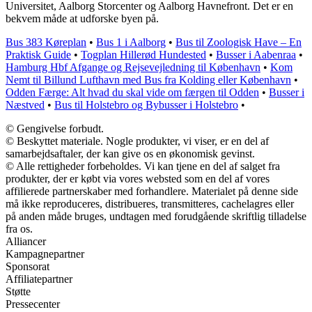
Universitet, Aalborg Storcenter og Aalborg Havnefront. Det er en
bekvem måde at udforske byen på.
Bus 383 Køreplan
•
Bus 1 i Aalborg
•
Bus til Zoologisk Have – En
Praktisk Guide
•
Togplan Hillerød Hundested
•
Busser i Aabenraa
•
Hamburg Hbf Afgange og Rejsevejledning til København
•
Kom
Nemt til Billund Lufthavn med Bus fra Kolding eller København
•
Odden Færge: Alt hvad du skal vide om færgen til Odden
•
Busser i
Næstved
•
Bus til Holstebro og Bybusser i Holstebro
•
© Gengivelse forbudt.
© Beskyttet materiale. Nogle produkter, vi viser, er en del af
samarbejdsaftaler, der kan give os en økonomisk gevinst.
© Alle rettigheder forbeholdes. Vi kan tjene en del af salget fra
produkter, der er købt via vores websted som en del af vores
affilierede partnerskaber med forhandlere. Materialet på denne side
må ikke reproduceres, distribueres, transmitteres, cachelagres eller
på anden måde bruges, undtagen med forudgående skriftlig tilladelse
fra os.
Alliancer
Kampagnepartner
Sponsorat
Affiliatepartner
Støtte
Pressecenter