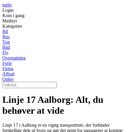
turliv
Login
Kom i gang
Mailnyt
Kategorier
Bil
Bus
Tog
Båd
Fly
Overnatning
Ferie
Firma
Afbud
Oplev
Linje 17 Aalborg: Alt, du
behøver at vide
Linje 17 i Aalborg er en vigtig transportrute, der forbinder
forskellige dele af byen og gør det nemt for passagerer at komme