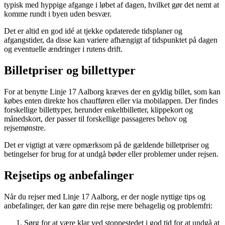
typisk med hyppige afgange i løbet af dagen, hvilket gør det nemt at
komme rundt i byen uden besvær.
Det er altid en god idé at tjekke opdaterede tidsplaner og
afgangstider, da disse kan variere afhængigt af tidspunktet på dagen
og eventuelle ændringer i rutens drift.
Billetpriser og billettyper
For at benytte Linje 17 Aalborg kræves der en gyldig billet, som kan
købes enten direkte hos chaufføren eller via mobilappen. Der findes
forskellige billettyper, herunder enkeltbilletter, klippekort og
månedskort, der passer til forskellige passageres behov og
rejsemønstre.
Det er vigtigt at være opmærksom på de gældende billetpriser og
betingelser for brug for at undgå bøder eller problemer under rejsen.
Rejsetips og anbefalinger
Når du rejser med Linje 17 Aalborg, er der nogle nyttige tips og
anbefalinger, der kan gøre din rejse mere behagelig og problemfri:
Sørg for at være klar ved stoppestedet i god tid for at undgå at