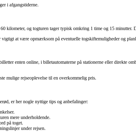
ger i afgangstiderne.
0 kilometer, og togturen tager typisk omkring 1 time og 15 minutter. D
r vigtigt at være opmærksom på eventuelle togskiftemuligheder og planl
tter enten online, i billetautomaterne på stationerne eller direkte ombo
edste mulige rejseoplevelse til en overkommelig pris.
rød, er her nogle nyttige tips og anbefalinger:
nkelser.
e turen mere underholdende.
ord på toget.
ingslinjer under rejsen.