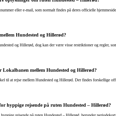
nummer eller e-mail, som normalt findes på deres officielle hjemmeside
 mellem Hundested og Hillerød?
undested og Hillerød, dog kan der være visse restriktioner og regler, s
er Lokalbanen mellem Hundested og Hillerød?
el til at rejse mellem Hundested og Hillerød. Der findes forskellige of
ge for hyppige rejsende på ruten Hundested – Hillerød?
til hyppige rejsende på ruten Hundested – Hillerød, herunder periodekort,