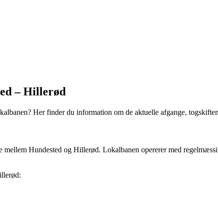
ed – Hillerød
kalbanen? Her finder du information om de aktuelle afgange, togskifte
jse mellem Hundested og Hillerød. Lokalbanen opererer med regelmæssige a
llerød: