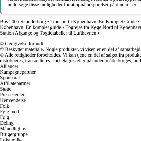
undersøge disse muligheder for at opnå besparelser på dine rejser.
Bus 200 i Skanderborg
•
Transport i København: En Komplet Guide
•
København: En komplet guide
•
Togrejse fra Køge Nord til København
Station Afgange og Togtidtabeller til Lufthavnen
•
© Gengivelse forbudt.
© Beskyttet materiale. Nogle produkter, vi viser, er en del af samarbejd
© Alle rettigheder forbeholdes. Vi kan tjene en del af salget fra produk
distribueres, transmitteres, cachelagres eller på anden måde bruges, und
Alliancer
Kampagnepartner
Sponsorat
Affiliatepartner
Støtte
Pressecenter
Henvendelse
Folk
Følg med
Følg
Deling
Månedligt nyt
Brugergruppe
Lokalmiljø