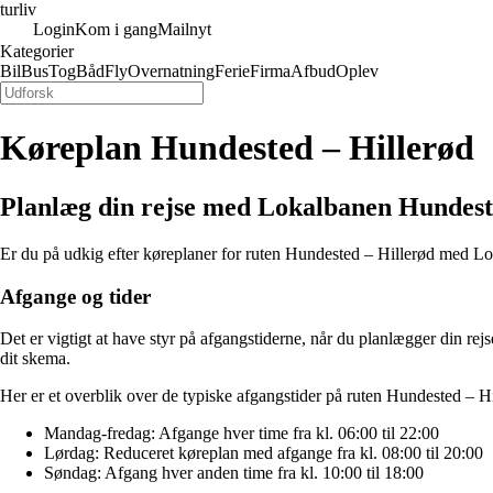
turliv
Login
Kom i gang
Mailnyt
Kategorier
Bil
Bus
Tog
Båd
Fly
Overnatning
Ferie
Firma
Afbud
Oplev
Køreplan Hundested – Hillerød
Planlæg din rejse med Lokalbanen Hundest
Er du på udkig efter køreplaner for ruten Hundested – Hillerød med Lo
Afgange og tider
Det er vigtigt at have styr på afgangstiderne, når du planlægger din re
dit skema.
Her er et overblik over de typiske afgangstider på ruten Hundested – Hi
Mandag-fredag: Afgange hver time fra kl. 06:00 til 22:00
Lørdag: Reduceret køreplan med afgange fra kl. 08:00 til 20:00
Søndag: Afgang hver anden time fra kl. 10:00 til 18:00