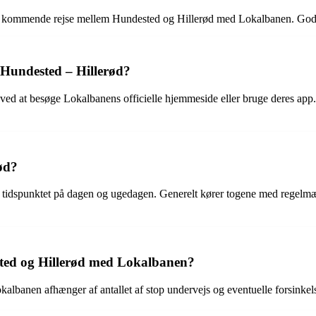
e din kommende rejse mellem Hundested og Hillerød med Lokalbanen. God
 Hundested – Hillerød?
ed at besøge Lokalbanens officielle hjemmeside eller bruge deres app. H
ød?
dspunktet på dagen og ugedagen. Generelt kører togene med regelmæssig
sted og Hillerød med Lokalbanen?
lbanen afhænger af antallet af stop undervejs og eventuelle forsinkels