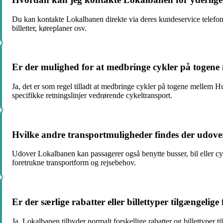
Du kan kontakte Lokalbanen direkte via deres kundeservice telefon
billetter, køreplaner osv.
Er der mulighed for at medbringe cykler på togene
Ja, det er som regel tilladt at medbringe cykler på togene mellem H
specifikke retningslinjer vedrørende cykeltransport.
Hvilke andre transportmuligheder findes der udov
Udover Lokalbanen kan passagerer også benytte busser, bil eller cyk
foretrukne transportform og rejsebehov.
Er der særlige rabatter eller billettyper tilgængeli
Ja, Lokalbanen tilbyder normalt forskellige rabatter og billettyper 