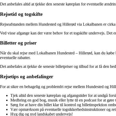
Det anbefales altid at tjekke den seneste køreplan for eventuelle ændrin
Rejsetid og togskifte
Rejseafstanden mellem Hundested og Hillerød via Lokalbanen er cirka 6
Ved visse afgange kan der være behov for et togskifte undervejs. Det e
Billetter og priser
Når du skal rejse med Lokalbanen Hundested – Hillerød, kan du købe bille
eventuelle rabatter.
Det anbefales at tjekke de seneste billetpriser og tilbud for at få den b
Rejsetips og anbefalinger
For at sikre en behagelig og problemfri rejse mellem Hundested og Hille
Tjek altid den seneste køreplan og afgangstider for at undgå forsi
Medbring en god bog, musik eller lytte til en podcast for at gør
Sørg for at have din billet klar til kontrol og billetinspektion omb
Vær opmærksom på eventuelle togsikkerhedsinstruktioner og retn
Hyg dig og nyd landskabet undervejs!