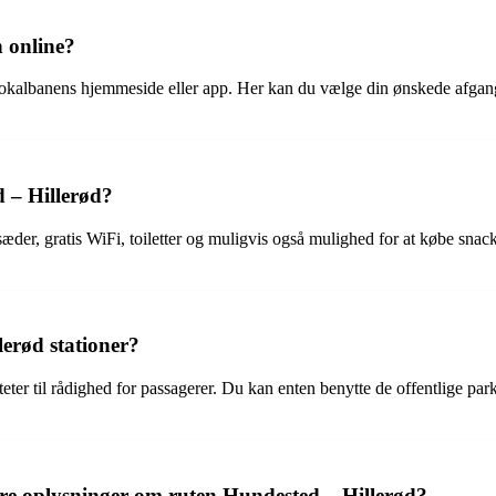
n online?
 Lokalbanens hjemmeside eller app. Her kan du vælge din ønskede afgangs
d – Hillerød?
der, gratis WiFi, toiletter og muligvis også mulighed for at købe snac
erød stationer?
teter til rådighed for passagerer. Du kan enten benytte de offentlige pa
re oplysninger om ruten Hundested – Hillerød?