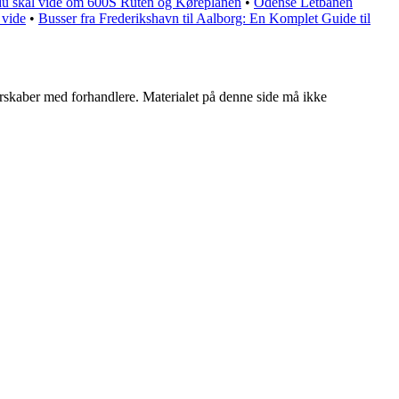
 du skal vide om 600S Ruten og Køreplanen
•
Odense Letbanen
 vide
•
Busser fra Frederikshavn til Aalborg: En Komplet Guide til
tnerskaber med forhandlere. Materialet på denne side må ikke