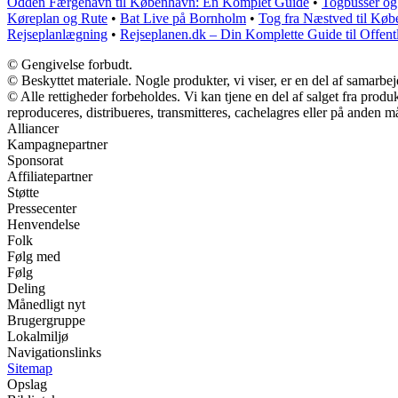
Odden Færgehavn til København: En Komplet Guide
•
Togbusser og
Køreplan og Rute
•
Bat Live på Bornholm
•
Tog fra Næstved til Køb
Rejseplanlægning
•
Rejseplanen.dk – Din Komplette Guide til Offent
© Gengivelse forbudt.
© Beskyttet materiale. Nogle produkter, vi viser, er en del af samarbe
© Alle rettigheder forbeholdes. Vi kan tjene en del af salget fra prod
reproduceres, distribueres, transmitteres, cachelagres eller på anden m
Alliancer
Kampagnepartner
Sponsorat
Affiliatepartner
Støtte
Pressecenter
Henvendelse
Folk
Følg med
Følg
Deling
Månedligt nyt
Brugergruppe
Lokalmiljø
Navigationslinks
Sitemap
Opslag