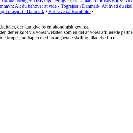
 Trafikændringer: DSB Opdateringer
•
Rejseplanen for Bus 600S: Alt
enhavn: Alt du behøver at vide
•
Togrejser i Danmark: Alt hvad du skal
lig Transport i Danmark
•
Bat Live på Bornholm
•
jdsaftaler, der kan give os en økonomisk gevinst.
ukter, der er købt via vores websted som en del af vores affilierede par
åde bruges, undtagen med forudgående skriftlig tilladelse fra os.