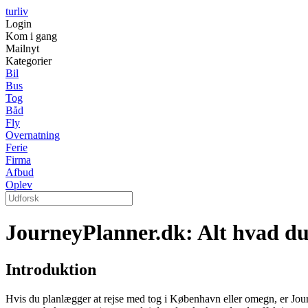
turliv
Login
Kom i gang
Mailnyt
Kategorier
Bil
Bus
Tog
Båd
Fly
Overnatning
Ferie
Firma
Afbud
Oplev
JourneyPlanner.dk: Alt hvad du
Introduktion
Hvis du planlægger at rejse med tog i København eller omegn, er Journ