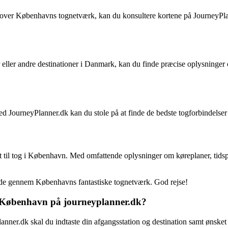
lik over Københavns tognetværk, kan du konsultere kortene på JourneyPla
eller andre destinationer i Danmark, kan du finde præcise oplysninger 
ed JourneyPlanner.dk kan du stole på at finde de bedste togforbindelser
eret til tog i København. Med omfattende oplysninger om køreplaner, tids
ide gennem Københavns fantastiske tognetværk. God rejse!
 i København på journeyplanner.dk?
anner.dk skal du indtaste din afgangsstation og destination samt ønsket