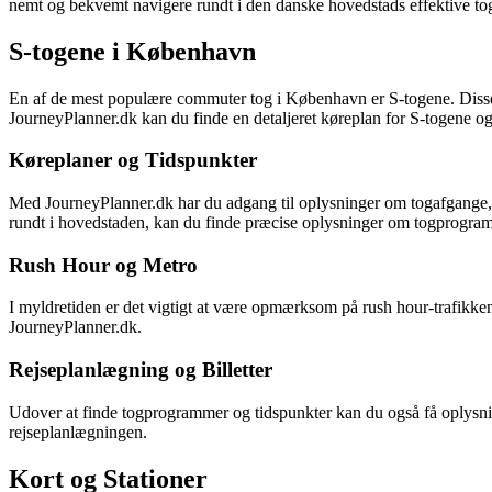
nemt og bekvemt navigere rundt i den danske hovedstads effektive to
S-togene i København
En af de mest populære commuter tog i København er S-togene. Disse
JourneyPlanner.dk kan du finde en detaljeret køreplan for S-togene og 
Køreplaner og Tidspunkter
Med JourneyPlanner.dk har du adgang til oplysninger om togafgange, 
rundt i hovedstaden, kan du finde præcise oplysninger om togprogra
Rush Hour og Metro
I myldretiden er det vigtigt at være opmærksom på rush hour-trafikken
JourneyPlanner.dk.
Rejseplanlægning og Billetter
Udover at finde togprogrammer og tidspunkter kan du også få oplysninge
rejseplanlægningen.
Kort og Stationer