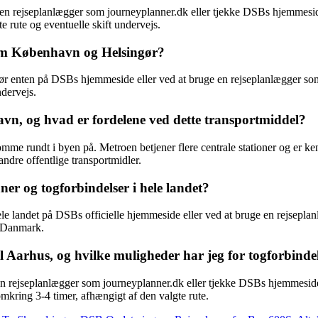
en rejseplanlægger som journeyplanner.dk eller tjekke DSBs hjemmeside
 rute og eventuelle skift undervejs.
lem København og Helsingør?
enten på DSBs hjemmeside eller ved at bruge en rejseplanlægger som jo
ndervejs.
vn, og hvad er fordelene ved dette transportmiddel?
mme rundt i byen på. Metroen betjener flere centrale stationer og er k
ndre offentlige transportmidler.
r og togforbindelser i hele landet?
le landet på DSBs officielle hjemmeside eller ved at bruge en rejseplan
 i Danmark.
 Aarhus, og hvilke muligheder har jeg for togforbinde
n rejseplanlægger som journeyplanner.dk eller tjekke DSBs hjemmeside f
kring 3-4 timer, afhængigt af den valgte rute.