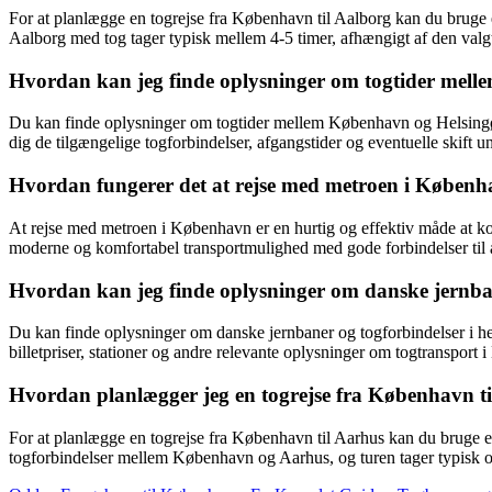
For at planlægge en togrejse fra København til Aalborg kan du bruge 
Aalborg med tog tager typisk mellem 4-5 timer, afhængigt af den valgte
Hvordan kan jeg finde oplysninger om togtider mel
Du kan finde oplysninger om togtider mellem København og Helsingør 
dig de tilgængelige togforbindelser, afgangstider og eventuelle skift u
Hvordan fungerer det at rejse med metroen i Københa
At rejse med metroen i København er en hurtig og effektiv måde at ko
moderne og komfortabel transportmulighed med gode forbindelser til a
Hvordan kan jeg finde oplysninger om danske jernbane
Du kan finde oplysninger om danske jernbaner og togforbindelser i he
billetpriser, stationer og andre relevante oplysninger om togtransport
Hvordan planlægger jeg en togrejse fra København til
For at planlægge en togrejse fra København til Aarhus kan du bruge e
togforbindelser mellem København og Aarhus, og turen tager typisk om