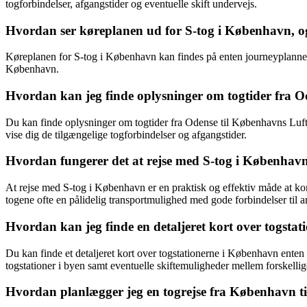
togforbindelser, afgangstider og eventuelle skift undervejs.
Hvordan ser køreplanen ud for S-tog i København, o
Køreplanen for S-tog i København kan findes på enten journeyplanner.d
København.
Hvordan kan jeg finde oplysninger om togtider fra 
Du kan finde oplysninger om togtider fra Odense til Københavns Luft
vise dig de tilgængelige togforbindelser og afgangstider.
Hvordan fungerer det at rejse med S-tog i København
At rejse med S-tog i København er en praktisk og effektiv måde at ko
togene ofte en pålidelig transportmulighed med gode forbindelser til an
Hvordan kan jeg finde en detaljeret kort over togsta
Du kan finde et detaljeret kort over togstationerne i København enten 
togstationer i byen samt eventuelle skiftemuligheder mellem forskellige
Hvordan planlægger jeg en togrejse fra København til