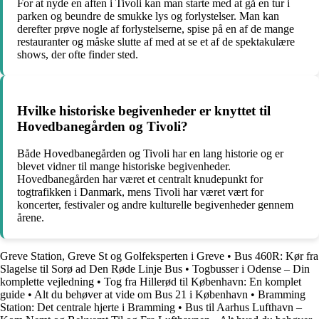
For at nyde en aften i Tivoli kan man starte med at gå en tur i
parken og beundre de smukke lys og forlystelser. Man kan
derefter prøve nogle af forlystelserne, spise på en af de mange
restauranter og måske slutte af med at se et af de spektakulære
shows, der ofte finder sted.
Hvilke historiske begivenheder er knyttet til
Hovedbanegården og Tivoli?
Både Hovedbanegården og Tivoli har en lang historie og er
blevet vidner til mange historiske begivenheder.
Hovedbanegården har været et centralt knudepunkt for
togtrafikken i Danmark, mens Tivoli har været vært for
koncerter, festivaler og andre kulturelle begivenheder gennem
årene.
Greve Station, Greve St og Golfeksperten i Greve
•
Bus 460R: Kør fra
Slagelse til Sorø ad Den Røde Linje Bus
•
Togbusser i Odense – Din
komplette vejledning
•
Tog fra Hillerød til København: En komplet
guide
•
Alt du behøver at vide om Bus 21 i København
•
Bramming
Station: Det centrale hjerte i Bramming
•
Bus til Aarhus Lufthavn –