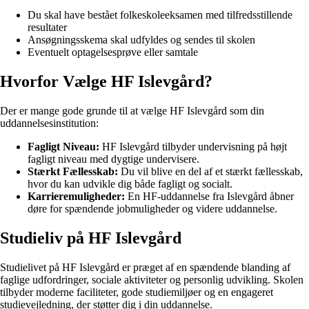
Du skal have bestået folkeskoleeksamen med tilfredsstillende
resultater
Ansøgningsskema skal udfyldes og sendes til skolen
Eventuelt optagelsesprøve eller samtale
Hvorfor Vælge HF Islevgård?
Der er mange gode grunde til at vælge HF Islevgård som din
uddannelsesinstitution:
Fagligt Niveau:
HF Islevgård tilbyder undervisning på højt
fagligt niveau med dygtige undervisere.
Stærkt Fællesskab:
Du vil blive en del af et stærkt fællesskab,
hvor du kan udvikle dig både fagligt og socialt.
Karrieremuligheder:
En HF-uddannelse fra Islevgård åbner
døre for spændende jobmuligheder og videre uddannelse.
Studieliv på HF Islevgård
Studielivet på HF Islevgård er præget af en spændende blanding af
faglige udfordringer, sociale aktiviteter og personlig udvikling. Skolen
tilbyder moderne faciliteter, gode studiemiljøer og en engageret
studievejledning, der støtter dig i din uddannelse.