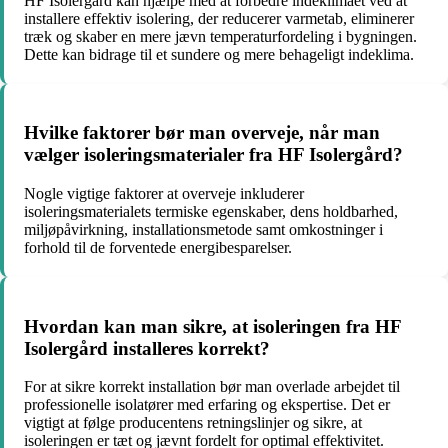
HF Isolergård kan hjælpe med at forbedre indeklimaet ved at
installere effektiv isolering, der reducerer varmetab, eliminerer
træk og skaber en mere jævn temperaturfordeling i bygningen.
Dette kan bidrage til et sundere og mere behageligt indeklima.
Hvilke faktorer bør man overveje, når man
vælger isoleringsmaterialer fra HF Isolergård?
Nogle vigtige faktorer at overveje inkluderer
isoleringsmaterialets termiske egenskaber, dens holdbarhed,
miljøpåvirkning, installationsmetode samt omkostninger i
forhold til de forventede energibesparelser.
Hvordan kan man sikre, at isoleringen fra HF
Isolergård installeres korrekt?
For at sikre korrekt installation bør man overlade arbejdet til
professionelle isolatører med erfaring og ekspertise. Det er
vigtigt at følge producentens retningslinjer og sikre, at
isoleringen er tæt og jævnt fordelt for optimal effektivitet.