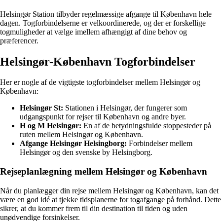
Helsingør Station tilbyder regelmæssige afgange til København hele
dagen. Togforbindelserne er velkoordinerede, og der er forskellige
togmuligheder at vælge imellem afhængigt af dine behov og
præferencer.
Helsingør-København Togforbindelser
Her er nogle af de vigtigste togforbindelser mellem Helsingør og
København:
Helsingør St:
Stationen i Helsingør, der fungerer som
udgangspunkt for rejser til København og andre byer.
H og M Helsingør:
En af de betydningsfulde stoppesteder på
ruten mellem Helsingør og København.
Afgange Helsingør Helsingborg:
Forbindelser mellem
Helsingør og den svenske by Helsingborg.
Rejseplanlægning mellem Helsingør og København
Når du planlægger din rejse mellem Helsingør og København, kan det
være en god idé at tjekke tidsplanerne for togafgange på forhånd. Dette
sikrer, at du kommer frem til din destination til tiden og uden
unødvendige forsinkelser.