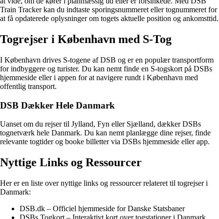
at vide, om de kører i planmæssig tid eller er forsinkede. Med DSB
Train Tracker kan du indtaste sporingsnummeret eller tognummeret for
at få opdaterede oplysninger om togets aktuelle position og ankomsttid.
Togrejser i København med S-Tog
I København drives S-togene af DSB og er en populær transportform
for indbyggere og turister. Du kan nemt finde en S-togskort på DSBs
hjemmeside eller i appen for at navigere rundt i København med
offentlig transport.
DSB Dækker Hele Danmark
Uanset om du rejser til Jylland, Fyn eller Sjælland, dækker DSBs
tognetværk hele Danmark. Du kan nemt planlægge dine rejser, finde
relevante togtider og booke billetter via DSBs hjemmeside eller app.
Nyttige Links og Ressourcer
Her er en liste over nyttige links og ressourcer relateret til togrejser i
Danmark:
DSB.dk – Officiel hjemmeside for Danske Statsbaner
DSBs Togkort – Interaktivt kort over togstationer i Danmark