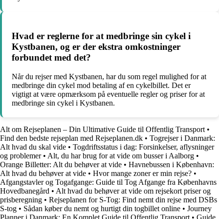
Hvad er reglerne for at medbringe sin cykel i
Kystbanen, og er der ekstra omkostninger
forbundet med det?
Når du rejser med Kystbanen, har du som regel mulighed for at
medbringe din cykel mod betaling af en cykelbillet. Det er
vigtigt at være opmærksom på eventuelle regler og priser for at
medbringe sin cykel i Kystbanen.
Alt om Rejseplanen – Din Ultimative Guide til Offentlig Transport
•
Find den bedste rejseplan med Rejseplanen.dk
•
Togrejser i Danmark:
Alt hvad du skal vide
•
Togdriftsstatus i dag: Forsinkelser, aflysninger
og problemer
•
Alt, du har brug for at vide om busser i Aalborg
•
Orange Billetter: Alt du behøver at vide
•
Havnebussen i København:
Alt hvad du behøver at vide
•
Hvor mange zoner er min rejse?
•
Afgangstavler og Togafgange: Guide til Tog Afgange fra Københavns
Hovedbanegård
•
Alt hvad du behøver at vide om rejsekort priser og
prisberegning
•
Rejseplanen for S-Tog: Find nemt din rejse med DSBs
S-tog
•
Sådan køber du nemt og hurtigt din togbillet online
•
Journey
Planner i Danmark: En Komplet Guide til Offentlig Transport
•
Guide