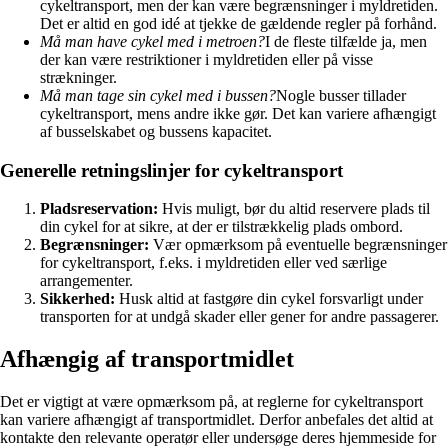
cykeltransport, men der kan være begrænsninger i myldretiden.
Det er altid en god idé at tjekke de gældende regler på forhånd.
Må man have cykel med i metroen?
I de fleste tilfælde ja, men
der kan være restriktioner i myldretiden eller på visse
strækninger.
Må man tage sin cykel med i bussen?
Nogle busser tillader
cykeltransport, mens andre ikke gør. Det kan variere afhængigt
af busselskabet og bussens kapacitet.
Generelle retningslinjer for cykeltransport
Pladsreservation:
Hvis muligt, bør du altid reservere plads til
din cykel for at sikre, at der er tilstrækkelig plads ombord.
Begrænsninger:
Vær opmærksom på eventuelle begrænsninger
for cykeltransport, f.eks. i myldretiden eller ved særlige
arrangementer.
Sikkerhed:
Husk altid at fastgøre din cykel forsvarligt under
transporten for at undgå skader eller gener for andre passagerer.
Afhængig af transportmidlet
Det er vigtigt at være opmærksom på, at reglerne for cykeltransport
kan variere afhængigt af transportmidlet. Derfor anbefales det altid at
kontakte den relevante operatør eller undersøge deres hjemmeside for