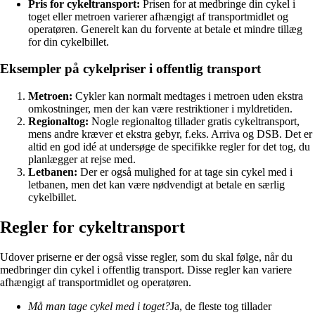
Pris for cykeltransport:
Prisen for at medbringe din cykel i
toget eller metroen varierer afhængigt af transportmidlet og
operatøren. Generelt kan du forvente at betale et mindre tillæg
for din cykelbillet.
Eksempler på cykelpriser i offentlig transport
Metroen:
Cykler kan normalt medtages i metroen uden ekstra
omkostninger, men der kan være restriktioner i myldretiden.
Regionaltog:
Nogle regionaltog tillader gratis cykeltransport,
mens andre kræver et ekstra gebyr, f.eks. Arriva og DSB. Det er
altid en god idé at undersøge de specifikke regler for det tog, du
planlægger at rejse med.
Letbanen:
Der er også mulighed for at tage sin cykel med i
letbanen, men det kan være nødvendigt at betale en særlig
cykelbillet.
Regler for cykeltransport
Udover priserne er der også visse regler, som du skal følge, når du
medbringer din cykel i offentlig transport. Disse regler kan variere
afhængigt af transportmidlet og operatøren.
Må man tage cykel med i toget?
Ja, de fleste tog tillader