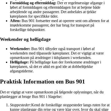
Formiddag og eftermiddag:
Der er regelmæssige afgange i
løbet af formiddagen og eftermiddagen for at betjene både
arbejdende og andre passagerer. Det anbefales at tjekke
køreplanen for specifikke tider.
Aften:
Bus 901 fortsætter med at operere sent om aftenen for at
imødekomme passagerer, der har brug for transport på
forskellige tidspunkter.
Weekender og helligdage
Weekender:
Bus 901 tilbyder også transport i løbet af
weekenden med tilpassede køreplaner. Det er vigtigt at være
opmærksom på ændringer i tidsplanen i weekenden.
Helligdage:
På helligdage kan der forekomme ændringer i
køreplanen, så det er altid en god ide at dobbelttjekke
afgangstiderne.
Praktisk Information om Bus 901
Det er vigtigt at være opmærksom på følgende oplysninger, når du
planlægger at bruge Bus 901 i Slagelse:
Stoppesteder:
Kend de forskellige stoppesteder langs ruten for at
kunne planlægge din rejse og være klar over, hvor du skal stige