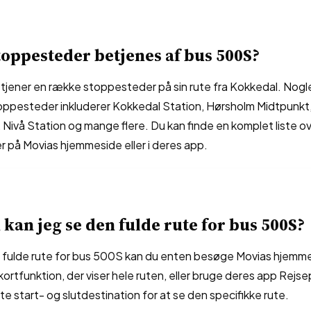
toppesteder betjenes af bus 500S?
jener en række stoppesteder på sin rute fra Kokkedal. Nogl
ppesteder inkluderer Kokkedal Station, Hørsholm Midtpunk
 Nivå Station og mange flere. Du kan finde en komplet liste o
 på Movias hjemmeside eller i deres app.
kan jeg se den fulde rute for bus 500S?
n fulde rute for bus 500S kan du enten besøge Movias hjemme
 kortfunktion, der viser hele ruten, eller bruge deres app Rejs
te start- og slutdestination for at se den specifikke rute.