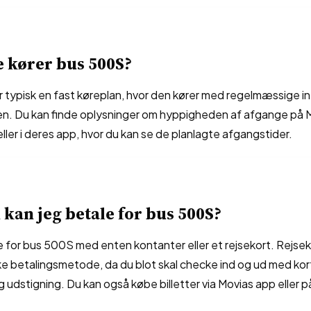
e kører bus 500S?
typisk en fast køreplan, hvor den kører med regelmæssige inte
en. Du kan finde oplysninger om hyppigheden af afgange på 
ler i deres app, hvor du kan se de planlagte afgangstider.
kan jeg betale for bus 500S?
 for bus 500S med enten kontanter eller et rejsekort. Rejsek
ke betalingsmetode, da du blot skal checke ind og ud med ko
g udstigning. Du kan også købe billetter via Movias app eller 