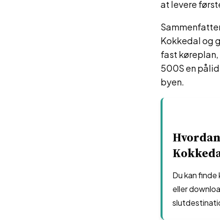
at levere førs
Sammenfattende
Kokkedal og gø
fast køreplan,
500S en pålide
byen.
Hvordan 
Kokkeda
Du kan finde
eller downloa
slutdestinati