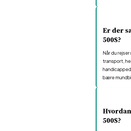
Er der s
500S?
Når du rejser
transport, he
handicappede,
bære mundbin
Hvordan
500S?