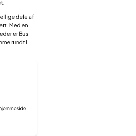
t.
ellige dele af
ert. Med en
teder er Bus
mme rundt i
s hjemmeside