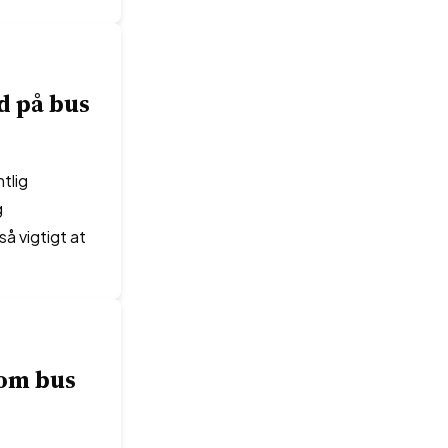
d på bus
tlig
g
å vigtigt at
 om bus