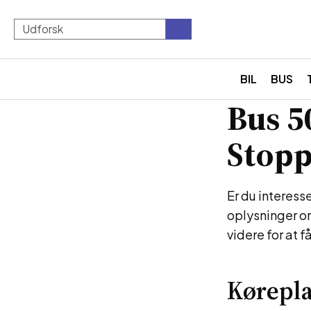
BIL
BUS
Bus 5
Stopp
Er du interess
oplysninger o
videre for at f
Kørepla