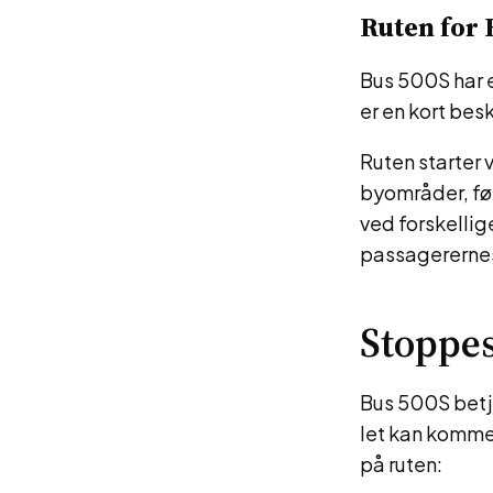
Ruten for 
Bus 500S har e
er en kort bes
Ruten starter
byområder, fø
ved forskelli
passagererne
Stoppes
Bus 500S betje
let kan komme 
på ruten: