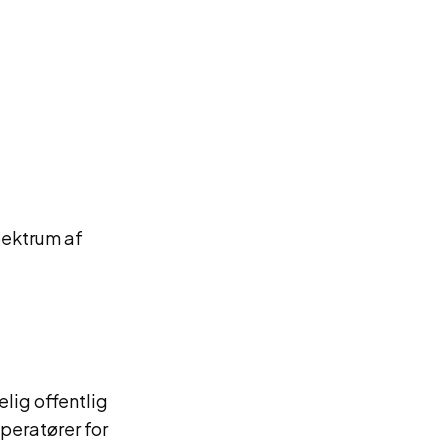
pektrum af
lig offentlig
peratører for