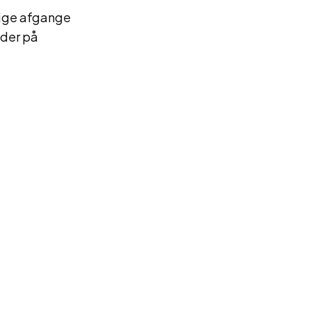
sige afgange
ider på