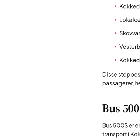
Kokkeda
Lokalce
Skovva
Vester
Kokked
Disse stoppest
passagerer, h
Bus 50
Bus 500S er en
transport i K