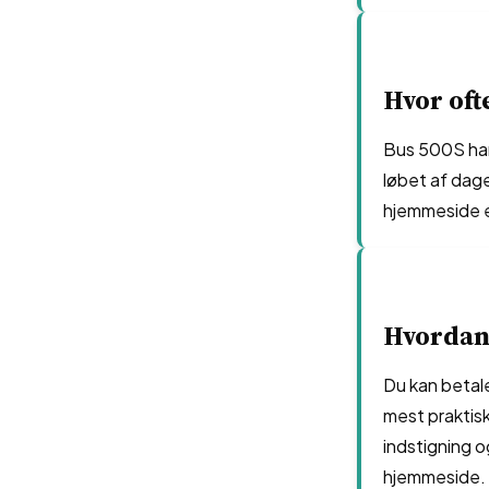
Hvor oft
Bus 500S har 
løbet af dag
hjemmeside el
Hvordan 
Du kan betale
mest praktis
indstigning o
hjemmeside.