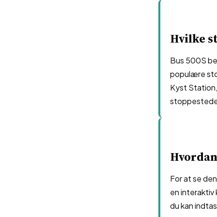
Hvilke s
Bus 500S bet
populære sto
Kyst Station,
stoppesteder
Hvordan 
For at se de
en interaktiv
du kan indtas