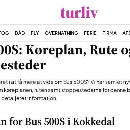
turliv
TOG
BÅD
FLY
OVERNATNING
FERIE
FIRMA
AF
00S: Køreplan, Rute o
esteder
eret i at få mere at vide om Bus 500S? Vi har samlet ny
m køreplanen, ruten samt stoppestederne for denne b
å detaljeret information.
n for Bus 500S i Kokkedal