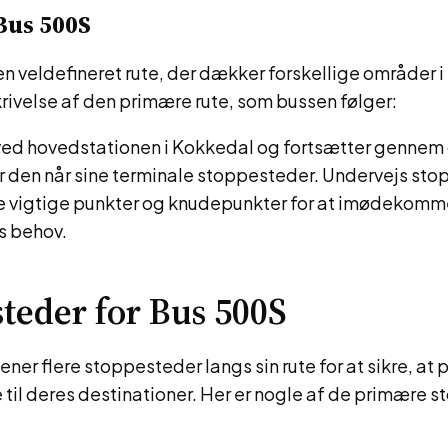
Bus 500S
n veldefineret rute, der dækker forskellige områder 
krivelse af den primære rute, som bussen følger:
 ved hovedstationen i Kokkedal og fortsætter gennem 
r den når sine terminale stoppesteder. Undervejs sto
ge vigtige punkter og knudepunkter for at imødekom
s behov.
teder for Bus 500S
ner flere stoppesteder langs sin rute for at sikre, at
til deres destinationer. Her er nogle af de primære 