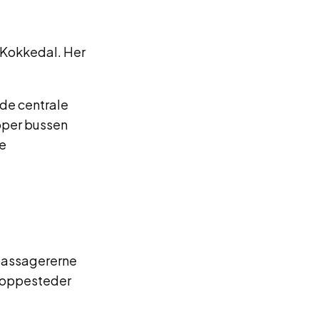
i Kokkedal. Her
de centrale
pper bussen
me
 passagererne
stoppesteder