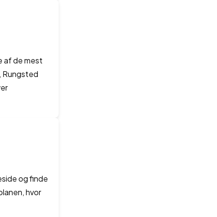
e af de mest
t, Rungsted
ver
side og finde
eplanen, hvor