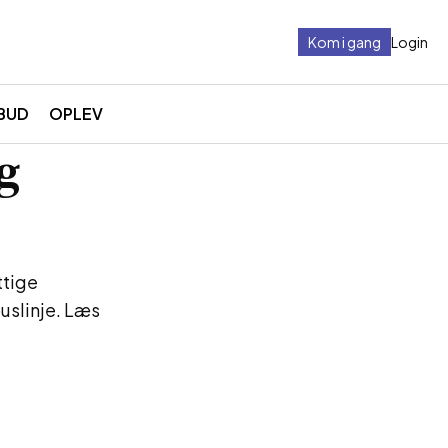
Kom i gang
Login
BUD
OPLEV
g
ttige
uslinje. Læs