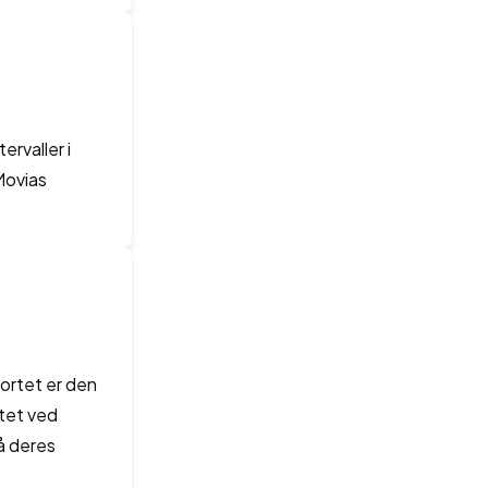
rvaller i
Movias
ortet er den
rtet ved
på deres