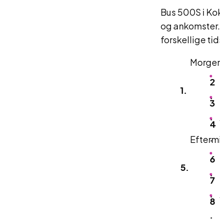
Bus 500S i Ko
og ankomster. 
forskellige ti
Morgen 
Eftermi