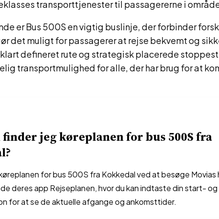
teklasses transporttjenester til passagererne i område
 er Bus 500S en vigtig buslinje, der forbinder forsk
r det muligt for passagerer at rejse bekvemt og sikk
 klart defineret rute og strategisk placerede stoppes
lig transportmulighed for alle, der har brug for at ko
finder jeg køreplanen for bus 500S fra
l?
 køreplanen for bus 500S fra Kokkedal ved at besøge Movia
de deres app Rejseplanen, hvor du kan indtaste din start- og
on for at se de aktuelle afgange og ankomsttider.