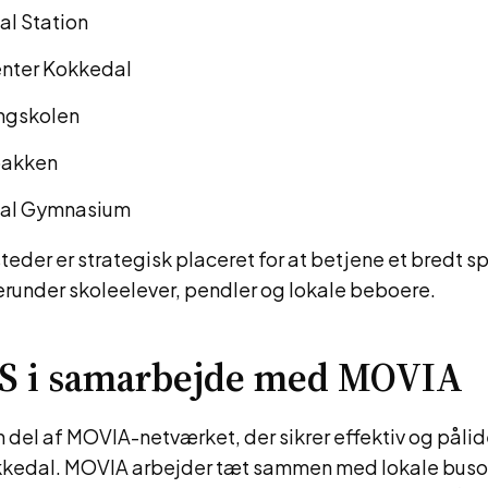
l Station
nter Kokkedal
ngskolen
bakken
al Gymnasium
eder er strategisk placeret for at betjene et bredt s
erunder skoleelever, pendler og lokale beboere.
0S i samarbejde med MOVIA
 del af MOVIA-netværket, der sikrer effektiv og pålide
okkedal. MOVIA arbejder tæt sammen med lokale buso