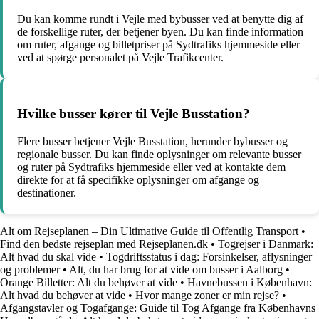
Du kan komme rundt i Vejle med bybusser ved at benytte dig af
de forskellige ruter, der betjener byen. Du kan finde information
om ruter, afgange og billetpriser på Sydtrafiks hjemmeside eller
ved at spørge personalet på Vejle Trafikcenter.
Hvilke busser kører til Vejle Busstation?
Flere busser betjener Vejle Busstation, herunder bybusser og
regionale busser. Du kan finde oplysninger om relevante busser
og ruter på Sydtrafiks hjemmeside eller ved at kontakte dem
direkte for at få specifikke oplysninger om afgange og
destinationer.
Alt om Rejseplanen – Din Ultimative Guide til Offentlig Transport
•
Find den bedste rejseplan med Rejseplanen.dk
•
Togrejser i Danmark:
Alt hvad du skal vide
•
Togdriftsstatus i dag: Forsinkelser, aflysninger
og problemer
•
Alt, du har brug for at vide om busser i Aalborg
•
Orange Billetter: Alt du behøver at vide
•
Havnebussen i København:
Alt hvad du behøver at vide
•
Hvor mange zoner er min rejse?
•
Afgangstavler og Togafgange: Guide til Tog Afgange fra Københavns