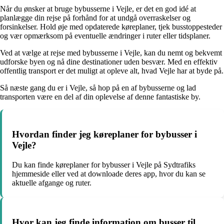
Når du ønsker at bruge bybusserne i Vejle, er det en god idé at
planlægge din rejse på forhånd for at undgå overraskelser og
forsinkelser. Hold øje med opdaterede køreplaner, tjek busstoppesteder
og vær opmærksom på eventuelle ændringer i ruter eller tidsplaner.
Ved at vælge at rejse med bybusserne i Vejle, kan du nemt og bekvemt
udforske byen og nå dine destinationer uden besvær. Med en effektiv
offentlig transport er det muligt at opleve alt, hvad Vejle har at byde på.
Så næste gang du er i Vejle, så hop på en af bybusserne og lad
transporten være en del af din oplevelse af denne fantastiske by.
Hvordan finder jeg køreplaner for bybusser i
Vejle?
Du kan finde køreplaner for bybusser i Vejle på Sydtrafiks
hjemmeside eller ved at downloade deres app, hvor du kan se
aktuelle afgange og ruter.
Hvor kan jeg finde information om busser til