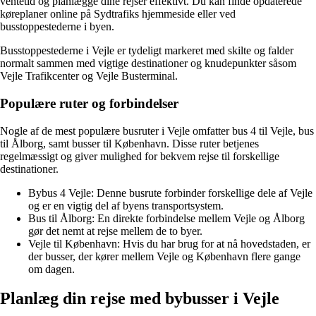
ventetid og planlægge dine rejser effektivt. Du kan finde opdaterede
køreplaner online på Sydtrafiks hjemmeside eller ved
busstoppestederne i byen.
Busstoppestederne i Vejle er tydeligt markeret med skilte og falder
normalt sammen med vigtige destinationer og knudepunkter såsom
Vejle Trafikcenter og Vejle Busterminal.
Populære ruter og forbindelser
Nogle af de mest populære busruter i Vejle omfatter bus 4 til Vejle, bus
til Ålborg, samt busser til København. Disse ruter betjenes
regelmæssigt og giver mulighed for bekvem rejse til forskellige
destinationer.
Bybus 4 Vejle: Denne busrute forbinder forskellige dele af Vejle
og er en vigtig del af byens transportsystem.
Bus til Ålborg: En direkte forbindelse mellem Vejle og Ålborg
gør det nemt at rejse mellem de to byer.
Vejle til København: Hvis du har brug for at nå hovedstaden, er
der busser, der kører mellem Vejle og København flere gange
om dagen.
Planlæg din rejse med bybusser i Vejle