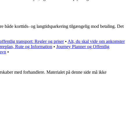
ære både korttids- og langtidsparkering tilgængelig mod betaling. Det
ffentlig transport: Regler og priser
•
Alt, du skal vide om ankomster
replan, Rute og Information
•
Journey Planner og Offentlig
havn
•
tnerskaber med forhandlere. Materialet på denne side må ikke