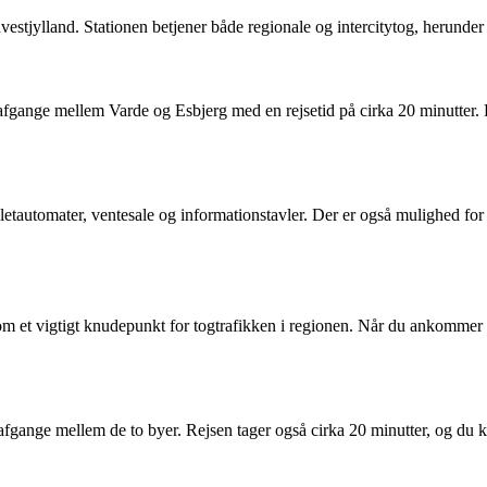
estjylland. Stationen betjener både regionale og intercitytog, herunder
e afgange mellem Varde og Esbjerg med en rejsetid på cirka 20 minutter
letautomater, ventesale og informationstavler. Der er også mulighed for 
som et vigtigt knudepunkt for togtrafikken i regionen. Når du ankommer ti
afgange mellem de to byer. Rejsen tager også cirka 20 minutter, og du kan