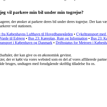
jeg vil parkere min bil under min togrejse?
sagerer, der ønsker at parkere deres bil under deres togrejse. Der kan v
parkerer ved stationen.
e fra Københavns Lufthavn til Hovedbanegården
•
Cykeltransport med o
Varde til Esbjerg
•
Bus 23: Køreplan, Rute og Information
•
Bus 23: Kø
 Transport i København og Danmark
•
Driftsstatus for Metroen i Køben
jdsaftaler, der kan give os en økonomisk gevinst.
ukter, der er købt via vores websted som en del af vores affilierede par
åde bruges, undtagen med forudgående skriftlig tilladelse fra os.