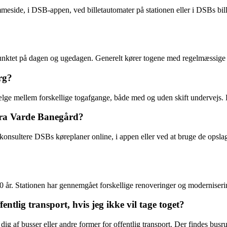
meside, i DSB-appen, ved billetautomater på stationen eller i DSBs bille
nktet på dagen og ugedagen. Generelt kører togene med regelmæssige in
rg?
ælge mellem forskellige togafgange, både med og uden skift undervejs. 
fra Varde Banegård?
sultere DSBs køreplaner online, i appen eller ved at bruge de opslagsta
 100 år. Stationen har gennemgået forskellige renoveringer og moderni
tlig transport, hvis jeg ikke vil tage toget?
 dig af busser eller andre former for offentlig transport. Der findes bu