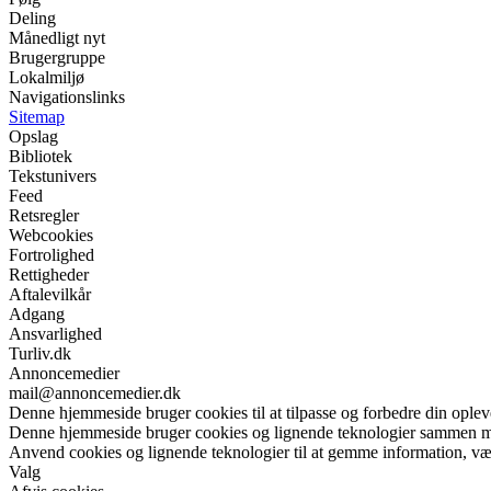
Deling
Månedligt nyt
Brugergruppe
Lokalmiljø
Navigationslinks
Sitemap
Opslag
Bibliotek
Tekstunivers
Feed
Retsregler
Webcookies
Fortrolighed
Rettigheder
Aftalevilkår
Adgang
Ansvarlighed
Turliv.dk
Annoncemedier
mail@annoncemedier.dk
Denne hjemmeside bruger cookies til at tilpasse og forbedre din oplev
Denne hjemmeside bruger cookies og lignende teknologier sammen me
Anvend cookies og lignende teknologier til at gemme information, vælg
Valg