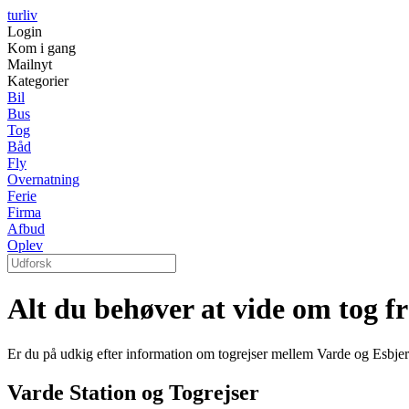
turliv
Login
Kom i gang
Mailnyt
Kategorier
Bil
Bus
Tog
Båd
Fly
Overnatning
Ferie
Firma
Afbud
Oplev
Alt du behøver at vide om tog fr
Er du på udkig efter information om togrejser mellem Varde og Esbjerg
Varde Station og Togrejser