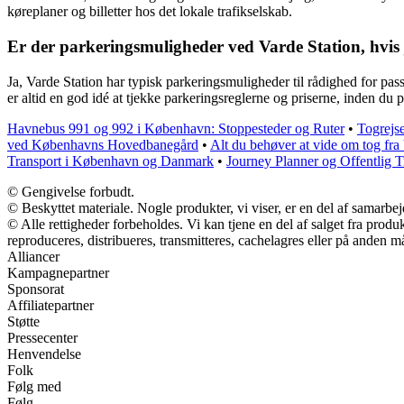
køreplaner og billetter hos det lokale trafikselskab.
Er der parkeringsmuligheder ved Varde Station, hvis 
Ja, Varde Station har typisk parkeringsmuligheder til rådighed for pas
er altid en god idé at tjekke parkeringsreglerne og priserne, inden du 
Havnebus 991 og 992 i København: Stoppesteder og Ruter
•
Togrejs
ved Københavns Hovedbanegård
•
Alt du behøver at vide om tog fra 
Transport i København og Danmark
•
Journey Planner og Offentlig
© Gengivelse forbudt.
© Beskyttet materiale. Nogle produkter, vi viser, er en del af samarbe
© Alle rettigheder forbeholdes. Vi kan tjene en del af salget fra prod
reproduceres, distribueres, transmitteres, cachelagres eller på anden m
Alliancer
Kampagnepartner
Sponsorat
Affiliatepartner
Støtte
Pressecenter
Henvendelse
Folk
Følg med
Følg