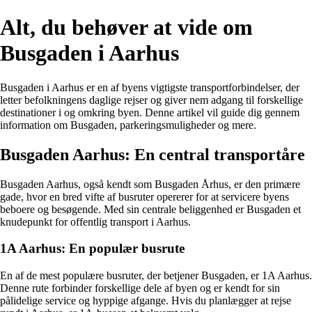
Alt, du behøver at vide om
Busgaden i Aarhus
Busgaden i Aarhus er en af byens vigtigste transportforbindelser, der
letter befolkningens daglige rejser og giver nem adgang til forskellige
destinationer i og omkring byen. Denne artikel vil guide dig gennem
information om Busgaden, parkeringsmuligheder og mere.
Busgaden Aarhus: En central transportåre
Busgaden Aarhus, også kendt som Busgaden Århus, er den primære
gade, hvor en bred vifte af busruter opererer for at servicere byens
beboere og besøgende. Med sin centrale beliggenhed er Busgaden et
knudepunkt for offentlig transport i Aarhus.
1A Aarhus: En populær busrute
En af de mest populære busruter, der betjener Busgaden, er 1A Aarhus.
Denne rute forbinder forskellige dele af byen og er kendt for sin
pålidelige service og hyppige afgange. Hvis du planlægger at rejse