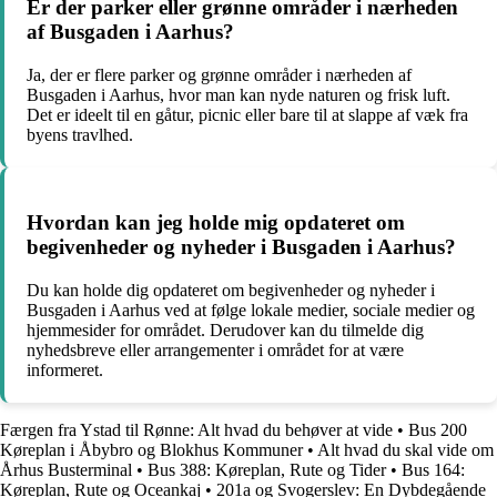
Er der parker eller grønne områder i nærheden
af Busgaden i Aarhus?
Ja, der er flere parker og grønne områder i nærheden af
Busgaden i Aarhus, hvor man kan nyde naturen og frisk luft.
Det er ideelt til en gåtur, picnic eller bare til at slappe af væk fra
byens travlhed.
Hvordan kan jeg holde mig opdateret om
begivenheder og nyheder i Busgaden i Aarhus?
Du kan holde dig opdateret om begivenheder og nyheder i
Busgaden i Aarhus ved at følge lokale medier, sociale medier og
hjemmesider for området. Derudover kan du tilmelde dig
nyhedsbreve eller arrangementer i området for at være
informeret.
Færgen fra Ystad til Rønne: Alt hvad du behøver at vide
•
Bus 200
Køreplan i Åbybro og Blokhus Kommuner
•
Alt hvad du skal vide om
Århus Busterminal
•
Bus 388: Køreplan, Rute og Tider
•
Bus 164:
Køreplan, Rute og Oceankaj
•
201a og Svogerslev: En Dybdegående