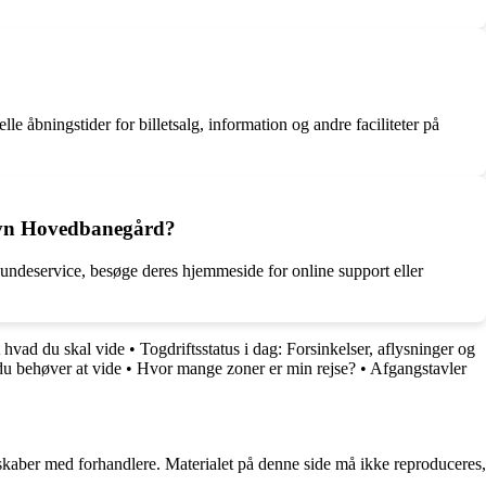
bningstider for billetsalg, information og andre faciliteter på
havn Hovedbanegård?
deservice, besøge deres hjemmeside for online support eller
 hvad du skal vide
•
Togdriftsstatus i dag: Forsinkelser, aflysninger og
u behøver at vide
•
Hvor mange zoner er min rejse?
•
Afgangstavler
erskaber med forhandlere. Materialet på denne side må ikke reproduceres,