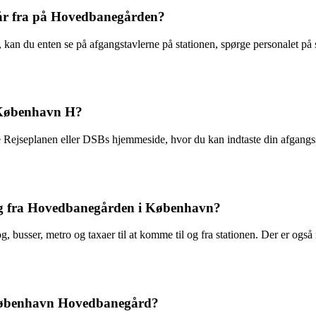
fgår fra på Hovedbanegården?
, kan du enten se på afgangstavlerne på stationen, spørge personalet på
 København H?
ejseplanen eller DSBs hjemmeside, hvor du kan indtaste din afgangsstat
tog fra Hovedbanegården i København?
sser, metro og taxaer til at komme til og fra stationen. Der er også mu
a København Hovedbanegård?