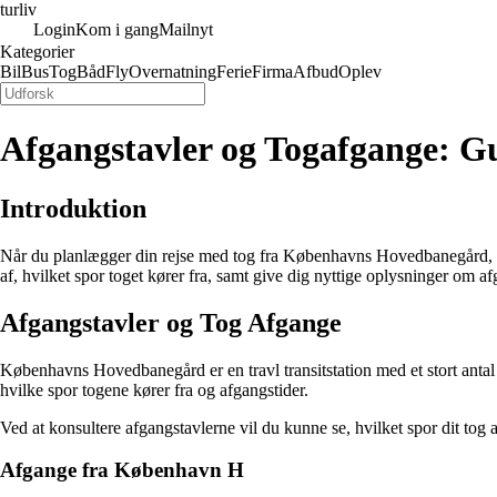
turliv
Login
Kom i gang
Mailnyt
Kategorier
Bil
Bus
Tog
Båd
Fly
Overnatning
Ferie
Firma
Afbud
Oplev
Afgangstavler og Togafgange: G
Introduktion
Når du planlægger din rejse med tog fra Københavns Hovedbanegård, er de
af, hvilket spor toget kører fra, samt give dig nyttige oplysninger o
Afgangstavler og Tog Afgange
Københavns Hovedbanegård er en travl transitstation med et stort ant
hvilke spor togene kører fra og afgangstider.
Ved at konsultere afgangstavlerne vil du kunne se, hvilket spor dit tog 
Afgange fra København H