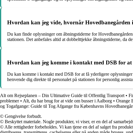
Hvordan kan jeg vide, hvornår Hovedbanegården 
Du kan finde oplysninger om åbningstiderne for Hovedbanegården i 
stationen. Det anbefales altid at dobbelttjekke åbningstiderne, da de
Hvordan kan jeg komme i kontakt med DSB for at 
Du kan komme i kontakt med DSB for at få yderligere oplysninger
henvende dig direkte til personalet på stationen for personlig assist
Alt om Rejseplanen – Din Ultimative Guide til Offentlig Transport
•
Fi
problemer
•
Alt, du har brug for at vide om busser i Aalborg
•
Orange Bi
og Togafgange: Guide til Tog Afgange fra Københavns Hovedbanegår
© Gengivelse forbudt.
© Beskyttet materiale. Nogle produkter, vi viser, er en del af samarbejd
© Alle rettigheder forbeholdes. Vi kan tjene en del af salget fra produk
distribueres, transmitteres, cachelagres eller på anden måde bruges, und