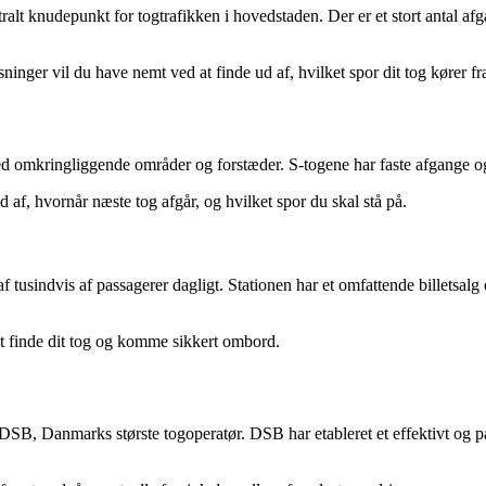
 knudepunkt for togtrafikken i hovedstaden. Der er et stort antal afg
nger vil du have nemt ved at finde ud af, hvilket spor dit tog kører fr
 omkringliggende områder og forstæder. S-togene har faste afgange og
 af, hvornår næste tog afgår, og hvilket spor du skal stå på.
tusindvis af passagerer dagligt. Stationen har et omfattende billetsalg o
at finde dit tog og komme sikkert ombord.
B, Danmarks største togoperatør. DSB har etableret et effektivt og på