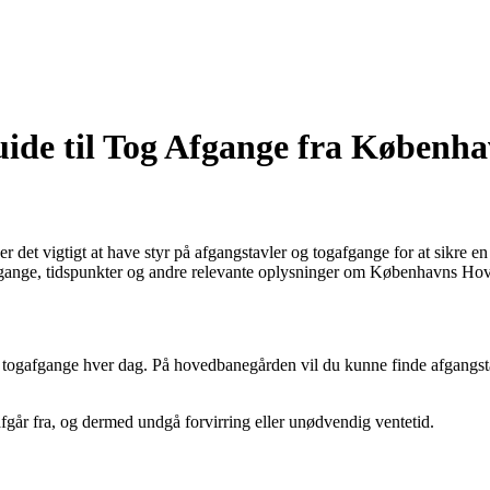
uide til Tog Afgange fra Køben
t vigtigt at have styr på afgangstavler og togafgange for at sikre en g
m afgange, tidspunkter og andre relevante oplysninger om Københavns H
al togafgange hver dag. På hovedbanegården vil du kunne finde afgangs
afgår fra, og dermed undgå forvirring eller unødvendig ventetid.