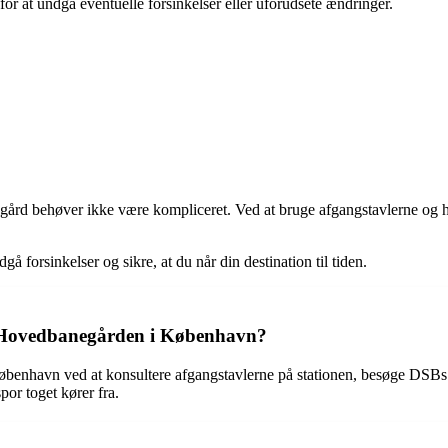
for at undgå eventuelle forsinkelser eller uforudsete ændringer.
gård behøver ikke være kompliceret. Ved at bruge afgangstavlerne og h
forsinkelser og sikre, at du når din destination til tiden.
å Hovedbanegården i København?
enhavn ved at konsultere afgangstavlerne på stationen, besøge DSBs 
por toget kører fra.