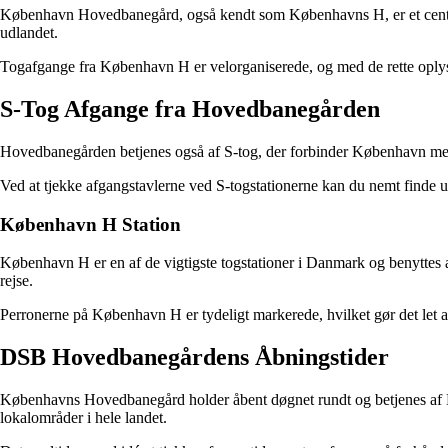
København Hovedbanegård, også kendt som Københavns H, er et centralt
udlandet.
Togafgange fra København H er velorganiserede, og med de rette oplysni
S-Tog Afgange fra Hovedbanegården
Hovedbanegården betjenes også af S-tog, der forbinder København med
Ved at tjekke afgangstavlerne ved S-togstationerne kan du nemt finde ud
København H Station
København H er en af de vigtigste togstationer i Danmark og benyttes af 
rejse.
Perronerne på København H er tydeligt markerede, hvilket gør det let 
DSB Hovedbanegårdens Åbningstider
Københavns Hovedbanegård holder åbent døgnet rundt og betjenes af DS
lokalområder i hele landet.