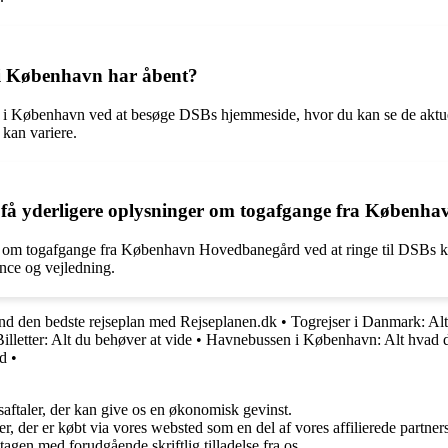
i København har åbent?
København ved at besøge DSBs hjemmeside, hvor du kan se de aktuelle å
 kan variere.
få yderligere oplysninger om togafgange fra Køben
 om togafgange fra København Hovedbanegård ved at ringe til DSBs kun
ance og vejledning.
nd den bedste rejseplan med Rejseplanen.dk
•
Togrejser i Danmark: Alt
lletter: Alt du behøver at vide
•
Havnebussen i København: Alt hvad d
d
•
saftaler, der kan give os en økonomisk gevinst.
ter, der er købt via vores websted som en del af vores affilierede partn
tagen med forudgående skriftlig tilladelse fra os.