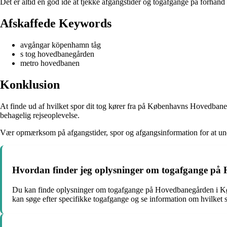
Det er altid en god idé at tjekke afgangstider og togafgange på forhånd 
Afskaffede Keywords
avgångar köpenhamn tåg
s tog hovedbanegården
metro hovedbanen
Konklusion
At finde ud af hvilket spor dit tog kører fra på Københavns Hovedbane
behagelig rejseoplevelse.
Vær opmærksom på afgangstider, spor og afgangsinformation for at undgå 
Hvordan finder jeg oplysninger om togafgange p
Du kan finde oplysninger om togafgange på Hovedbanegården i Køb
kan søge efter specifikke togafgange og se information om hvilket s