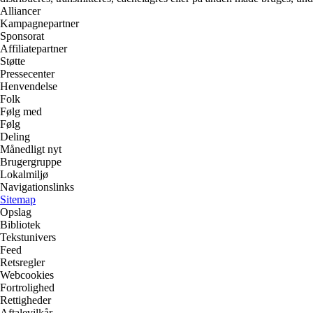
Alliancer
Kampagnepartner
Sponsorat
Affiliatepartner
Støtte
Pressecenter
Henvendelse
Folk
Følg med
Følg
Deling
Månedligt nyt
Brugergruppe
Lokalmiljø
Navigationslinks
Sitemap
Opslag
Bibliotek
Tekstunivers
Feed
Retsregler
Webcookies
Fortrolighed
Rettigheder
Aftalevilkår